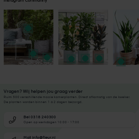
Instagram Community
Press to skip carousel
Press to skip carousel
Vragen? Wij helpen jou graag verder
Ruim 500 verschillende mooie kamerplanten. Direct afkomstig van de kweker.
De planten worden binnen 1 à 2 dagen bezorgd.
Bel 0318 240300
Open op werkdagen 10:00 - 17:00
Mail info@fleur.nl