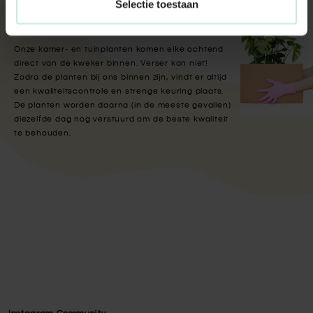
Selectie toestaan
Met aandacht verpakt
Onze kamer- en tuinplanten komen elke ochtend
direct van de kweker binnen. Verser kan niet!
Zodra de planten bij ons binnen zijn, vindt er altijd
een kwaliteitscontrole en strenge keuring plaats.
De planten worden daarna (in de meeste gevallen)
diezelfde dag nog verstuurd om de beste kwaliteit
te behouden.