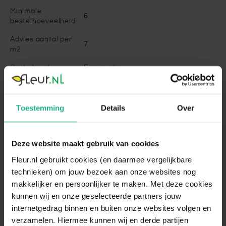
Minimale
6
bestelhoeveelheid
Advies aantal per
7
m2
Onderhoud
Eenvoudig
Snoeien
Nee
Volgroeide hoogte
35 cm
Toestemming
Details
Over
Winterhard
Goed winterhard
Bladbehoudend
Ja, tot nieuw blad
Deze website maakt gebruik van cookies
Bladkleur
Rood, Roze
Fleur.nl gebruikt cookies (en daarmee vergelijkbare
technieken) om jouw bezoek aan onze websites nog
Vruchtdragend
Nee
makkelijker en persoonlijker te maken. Met deze cookies
Standplaats
Halfschaduw, Zonnig
kunnen wij en onze geselecteerde partners jouw
internetgedrag binnen en buiten onze websites volgen en
De sterke Bergenia Bressingham
verzamelen. Hiermee kunnen wij en derde partijen
White kan in elke bodemsoort