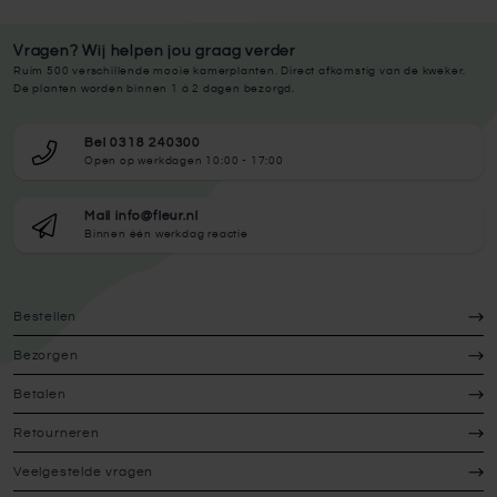
Vragen? Wij helpen jou graag verder
Ruim 500 verschillende mooie kamerplanten. Direct afkomstig van de kweker.
De planten worden binnen 1 à 2 dagen bezorgd.
Bel 0318 240300
Open op werkdagen 10:00 - 17:00
Mail info@fleur.nl
Binnen één werkdag reactie
Bestellen
Bezorgen
Betalen
Retourneren
Veelgestelde vragen