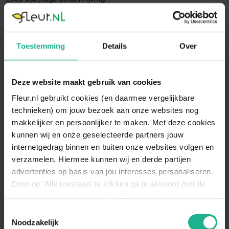
Toestemming
Details
Over
Specificaties
Bloemkleur
Geel
Deze website maakt gebruik van cookies
Bloeitijd
April
Fleur.nl gebruikt cookies (en daarmee vergelijkbare
technieken) om jouw bezoek aan onze websites nog
Groeisnelheid
Gemiddeld
makkelijker en persoonlijker te maken. Met deze cookies
Onderhoud
Eenvoudig
kunnen wij en onze geselecteerde partners jouw
internetgedrag binnen en buiten onze websites volgen en
Snoeien
Ja
verzamelen. Hiermee kunnen wij en derde partijen
December, Februari, Januari, Maart,
advertenties op basis van jou interesses personaliseren.
Snoeimaand
November
Door op ‘Alle toestaan’ te klikken ga je akkoord met de
Volgroeide
plaatsing van de cookies. Meer informatie over cookies
1000 cm
hoogte
vind je in ons cookie overzicht. Zie ook
Toestemmingsselectie
de
cookieverklaring op onze website.
Noodzakelijk
Winterhard
Goed winterhard