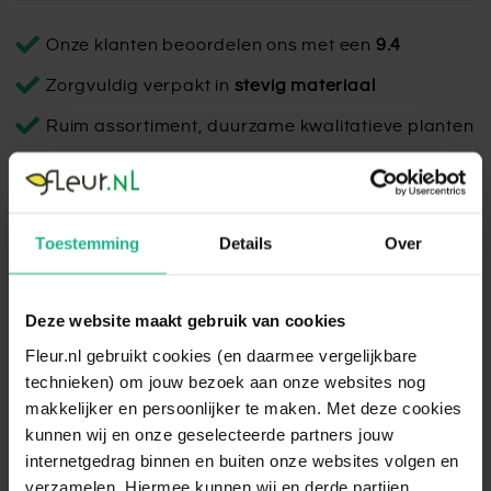
Onze klanten beoordelen ons met een
9.4
Zorgvuldig verpakt in
stevig materiaal
Ruim assortiment, duurzame kwalitatieve planten
Bijzettafel Feira oranje
Toestemming
Details
Over
De Bijzettafel Feira is een verfijnde tafel met een voet van
gekleurd glas en een wit marmeren blad van 46 cm
doorsnee. Met een hoogte van 43 cm voegt ze een luxe
Deze website maakt gebruik van cookies
accent toe aan elk interieur.
Fleur.nl gebruikt cookies (en daarmee vergelijkbare
Lees volledige omschrijving
technieken) om jouw bezoek aan onze websites nog
makkelijker en persoonlijker te maken. Met deze cookies
kunnen wij en onze geselecteerde partners jouw
internetgedrag binnen en buiten onze websites volgen en
verzamelen. Hiermee kunnen wij en derde partijen