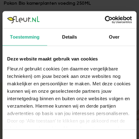
Pokon Bio kamerplanten voeding 250ML
Pokon bio Kamerplanten voeding is de ultieme kwaliteit
voeding die jouw plant helemaal zal laten stralen door de
unieke samenstelling. Meerdere soorten verkrijgbaar!
Toestemming
Details
Over
Lees volledige omschrijving
Deze website maakt gebruik van cookies
Fleur.nl gebruikt cookies (en daarmee vergelijkbare
technieken) om jouw bezoek aan onze websites nog
makkelijker en persoonlijker te maken. Met deze cookies
kunnen wij en onze geselecteerde partners jouw
Met aandacht verpakt
internetgedrag binnen en buiten onze websites volgen en
Onze kamer- en tuinplanten komen elke ochtend
verzamelen. Hiermee kunnen wij en derde partijen
direct van de kweker binnen. Verser kan niet!
advertenties op basis van jou interesses personaliseren.
Zodra de planten bij ons binnen zijn, vindt er altijd
Door op ‘Alle toestaan’ te klikken ga je akkoord met de
een kwaliteitscontrole en strenge keuring plaats.
De planten worden daarna (in de meeste gevallen)
plaatsing van de cookies. Meer informatie over cookies
diezelfde dag nog verstuurd om de beste kwaliteit
vind je in ons cookie overzicht. Zie ook
Toestemmingsselectie