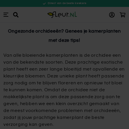
Direct van de beste kwekers
Win
Zoeken
Ga naar de inhoud
Ongezonde orchideeën? Genees je kamerplanten
met deze tips!
Van alle bloeiende kamerplanten is de orchidee een
van de bekendste soorten. Deze prachtige exotische
plant heeft een zeer lange bloeitijd met opvallende en
kleurrijke bloemen. Deze unieke plant heeft passende
zorg nodig om te blijven floreren en opnieuw tot bloei
te kunnen komen. Omdat de orchidee niet de
makkelijkste plant is om deze passende zorg aan te
geven, hebben we een klein overzicht gemaakt van
de meest voorkomende problemen met orchideeën,
zodat jij jouw prachtige kamerplant de beste
verzorging kan geven.