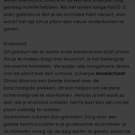
werkt averechts. Check of de wortels in de pot nog
genoeg ruimte hebben. Als het al een lange tijd (2-3
jaar) geleden is dat je de orchidee hebt verpot, dan
wordt het tijd om je plant een nieuw onderkomen te
geven.
Kroonrot
Dit gebeurt als er water in de bladerkroon blijft staan.
Als je te maken krijgt met kroonrot, is het belangrijk
om snel te handelen. Verwijder alle aangetaste delen
van de plant met een schone, scherpe
snoeischaar
.
Strooi daarna een beetje kaneel over de
beschadigde plekken; dit kan helpen om verdere
schimmelgroei te voorkomen. Helaas is het vaak zo
dat, als je kroonrot ontdekt, het te laat kan zijn om de
plant volledig te redden.
Voorkomen is beter dan genezen! Zorg voor een
goede luchtcirculatie in je groeiruimte en probeer je
orchideeën vroeg op de dag water te geven, zodat ze