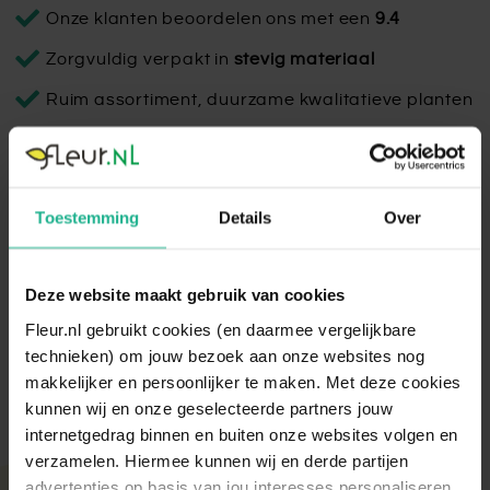
Onze klanten beoordelen ons met een
9.4
Zorgvuldig verpakt in
stevig materiaal
Ruim assortiment, duurzame kwalitatieve planten
Bordo Tall Balloon Earth
Toestemming
Details
Over
De Luca Lifestyle Bordo Tall Balloon is een ronde bloempot
met een stoere, betonnen uitstraling. De plantenbak is
lichtgewicht en hierdoor makkelijk te verplaatsen.
Deze website maakt gebruik van cookies
Lees volledige omschrijving
Fleur.nl gebruikt cookies (en daarmee vergelijkbare
technieken) om jouw bezoek aan onze websites nog
makkelijker en persoonlijker te maken. Met deze cookies
kunnen wij en onze geselecteerde partners jouw
internetgedrag binnen en buiten onze websites volgen en
verzamelen. Hiermee kunnen wij en derde partijen
advertenties op basis van jou interesses personaliseren.