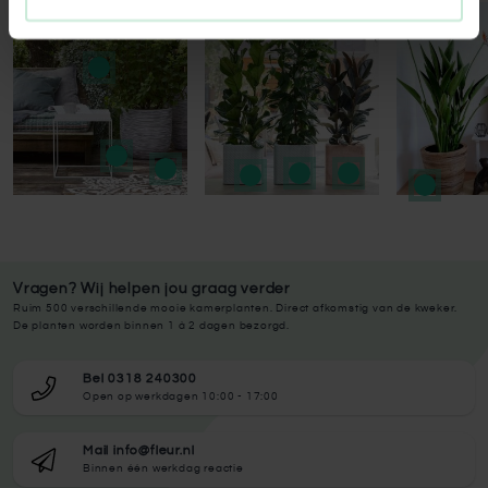
Press to skip carousel
Vragen? Wij helpen jou graag verder
Ruim 500 verschillende mooie kamerplanten. Direct afkomstig van de kweker.
De planten worden binnen 1 à 2 dagen bezorgd.
Bel 0318 240300
Open op werkdagen 10:00 - 17:00
Mail info@fleur.nl
Binnen één werkdag reactie