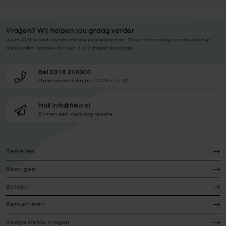
Vragen? Wij helpen jou graag verder
Ruim 500 verschillende mooie kamerplanten. Direct afkomstig van de kweker.
De planten worden binnen 1 à 2 dagen bezorgd.
Bel 0318 240300
Open op werkdagen 10:00 - 17:00
Mail info@fleur.nl
Binnen één werkdag reactie
Bestellen
Bezorgen
Betalen
Retourneren
Veelgestelde vragen