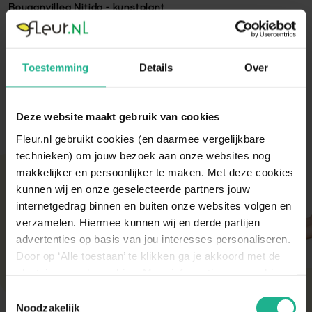
Bouganvillea Nitida - kunstplant
Bouganvillea Nitida - kunstplant - 150 centimeter
Lees volledige omschrijving
Toestemming
Details
Over
Deze website maakt gebruik van cookies
Fleur.nl gebruikt cookies (en daarmee vergelijkbare
technieken) om jouw bezoek aan onze websites nog
makkelijker en persoonlijker te maken. Met deze cookies
Met aandacht verpakt
kunnen wij en onze geselecteerde partners jouw
Onze kamer- en tuinplanten komen elke ochtend
internetgedrag binnen en buiten onze websites volgen en
direct van de kweker binnen. Verser kan niet!
verzamelen. Hiermee kunnen wij en derde partijen
Zodra de planten bij ons binnen zijn, vindt er altijd
advertenties op basis van jou interesses personaliseren.
een kwaliteitscontrole en strenge keuring plaats.
Door op ‘Alle toestaan’ te klikken ga je akkoord met de
De planten worden daarna (in de meeste gevallen)
diezelfde dag nog verstuurd om de beste kwaliteit
plaatsing van de cookies. Meer informatie over cookies
te behouden.
vind je in ons cookie overzicht. Zie ook
Toestemmingsselectie
de
cookieverklaring op onze website.
Noodzakelijk