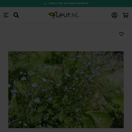
Direct van de beste kwekers
Win
Zoeken
Ga naar de inhoud