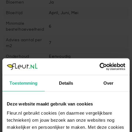
Bloemen
Ja
Bloeitijd
April, Juni, Mei
Minimale
6
bestelhoeveelheid
Advies aantal per
7
m2
Onderhoud
Eenvoudig
Snoeien
Nee
Volgroeide hoogte
50 cm
Toestemming
Details
Over
Winterhard
Goed winterhard
Bladbehoudend
Nee
Deze website maakt gebruik van cookies
Bladkleur
Groen
Fleur.nl gebruikt cookies (en daarmee vergelijkbare
technieken) om jouw bezoek aan onze websites nog
Vruchtdragend
Nee
makkelijker en persoonlijker te maken. Met deze cookies
Standplaats
Halfschaduw, Schaduw