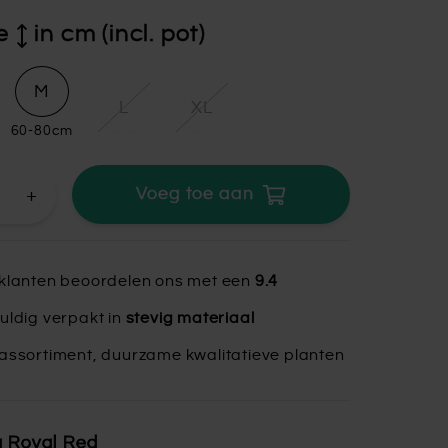
e
in cm (incl. pot)
M
L
XL
60-80cm
+
Voeg toe aan
klanten beoordelen ons met een
9.4
uldig verpakt in
stevig materiaal
assortiment, duurzame kwalitatieve planten
a Royal Red