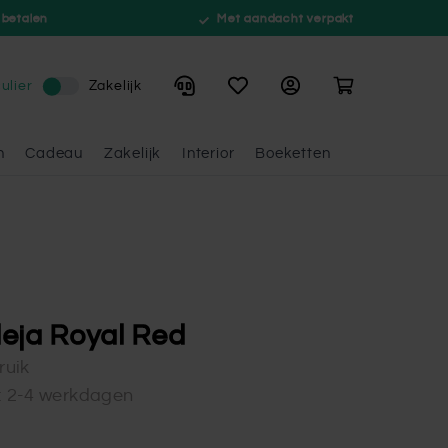
 betalen
Met aandacht verpakt
Winkelwagen
ulier
Zakelijk
n
Cadeau
Zakelijk
Interior
Boeketten
eja Royal Red
ruik
d: 2-4 werkdagen