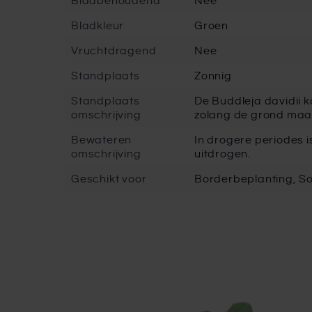
Bladbehoudend
Nee
Bladkleur
Groen
Vruchtdragend
Nee
Standplaats
Zonnig
Standplaats
De Buddleja davidii k
omschrijving
zolang de grond maar
Bewateren
In drogere periodes i
omschrijving
uitdrogen.
Geschikt voor
Borderbeplanting, Sol