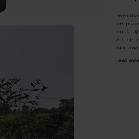
De Buddle
met paars
maakt zij
vlinders 
voor zowel
Lees voll