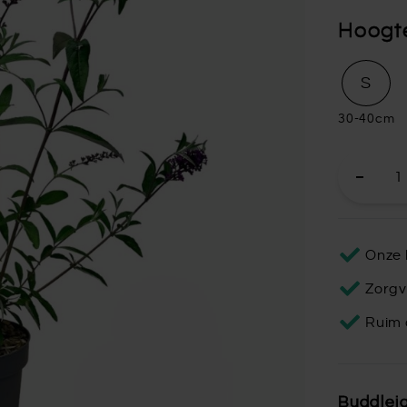
Hoogt
S
30-40cm
Onze 
Zorgv
Ruim 
Buddlej