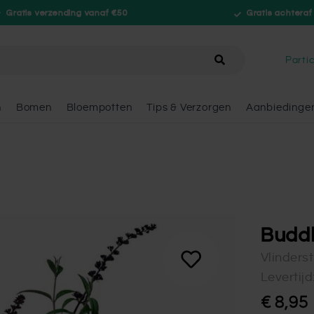
Gratis verzending vanaf €50
Gratis achteraf
hele winkel
Partic
n
Bomen
Bloempotten
Tips & Verzorgen
Aanbiedinge
Buddl
Vlinderst
Levertij
€ 8,95