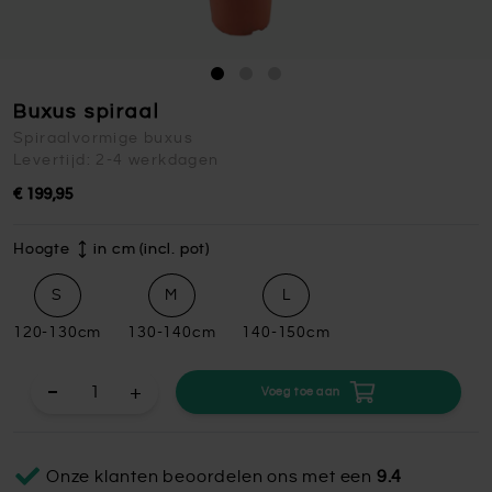
Buxus spiraal
Spiraalvormige buxus
Levertijd: 2-4 werkdagen
€ 199,95
Hoogte
in cm (incl. pot)
S
M
L
120-130cm
130-140cm
140-150cm
+
Voeg toe aan
Onze klanten beoordelen ons met een
9.4