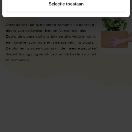
Selectie toestaan
Met aandacht verpakt
Onze kamer- en tuinplanten komen elke ochtend
direct van de kweker binnen. Verser kan niet!
Zodra de planten bij ons binnen zijn, vindt er altijd
een kwaliteitscontrole en strenge keuring plaats.
De planten worden daarna (in de meeste gevallen)
diezelfde dag nog verstuurd om de beste kwaliteit
te behouden.