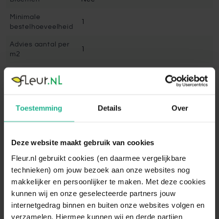
Minimale
1
bestelhoeveelheid
Advies aantal per
1
m2
Onderhoud
Gemiddeld
Snoeien
Ja
Snoeimaand
Toestemming
April, September
Details
Over
Volgroeide hoogte
200 cm
Deze website maakt gebruik van cookies
Winterhard
Goed winterhard
Fleur.nl gebruikt cookies (en daarmee vergelijkbare
Bladbehoudend
Ja
technieken) om jouw bezoek aan onze websites nog
Bladkleur
Groen
makkelijker en persoonlijker te maken. Met deze cookies
kunnen wij en onze geselecteerde partners jouw
Vruchtdragend
Nee
internetgedrag binnen en buiten onze websites volgen en
Standplaats
Halfschaduw, Schaduw, Zonnig
verzamelen. Hiermee kunnen wij en derde partijen