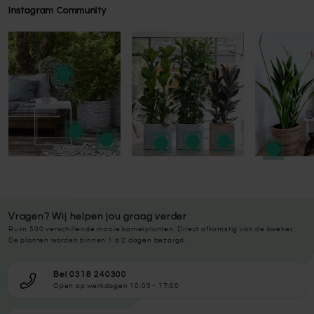
Instagram Community
Press to skip carousel
Press to skip carousel
Vragen? Wij helpen jou graag verder
Ruim 500 verschillende mooie kamerplanten. Direct afkomstig van de kweker.
De planten worden binnen 1 à 2 dagen bezorgd.
Bel 0318 240300
Open op werkdagen 10:00 - 17:00