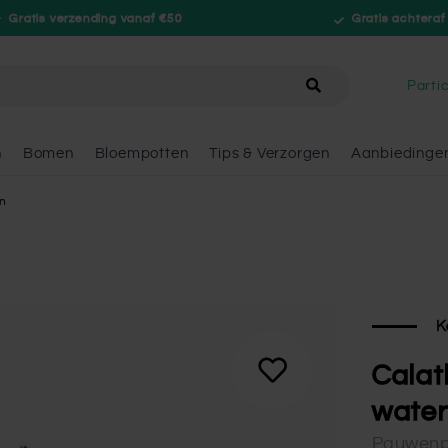
Gratis verzending vanaf €50
Gratis achteraf
hele winkel
Partic
n
Bomen
Bloempotten
Tips & Verzorgen
Aanbiedinge
in
K
Calat
water
Pauwenp