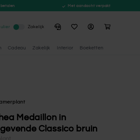
 betalen
Met aandacht verpakt
Winkelwagen
ulier
Zakelijk
n
Cadeau
Zakelijk
Interior
Boeketten
amerplant
hea Medaillon in
gevende Classico bruin
lant