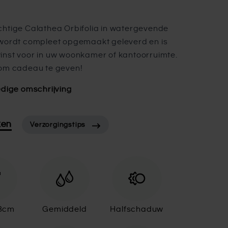
htige Calathea Orbifolia in watergevende
 wordt compleet opgemaakt geleverd en is
nst voor in uw woonkamer of kantoorruimte.
 om cadeau te geven!
edige omschrijving
ken
Verzorgingstips
28cm
Gemiddeld
Halfschaduw