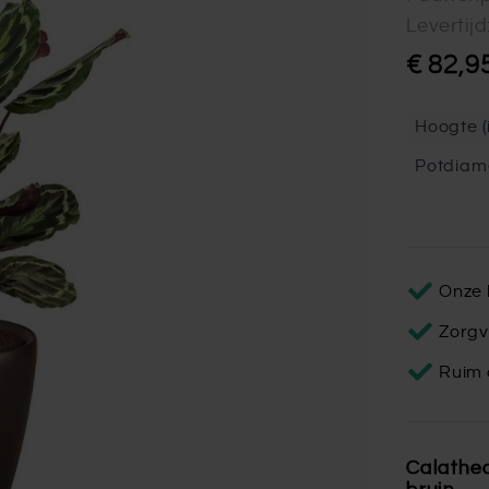
Levertij
€ 82,9
Hoogte (i
Potdiam
Onze 
Zorgv
Ruim 
Calathea