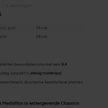
d: 1-2 werkdagen
5
ncl. pot)
75 cm
eter
28 cm
klanten beoordelen ons met een
9.4
uldig verpakt in
stevig materiaal
assortiment, duurzame kwalitatieve planten
 Medaillon in watergevende Classico