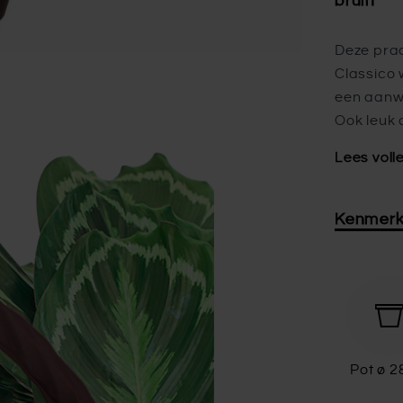
bruin
Deze prac
Classico
een aanwi
Ook leuk
Lees voll
Kenmer
Pot ø 