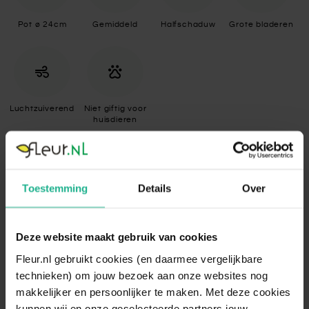
Pot ø 24cm
Gemiddeld
Halfschaduw
Grote bladeren
Luchtzuiverend
Niet giftig voor
huisdieren
Specificaties
Toestemming
Details
Over
Standplaats
Halfschaduw
De Calathea is van nature gewend aan een
Deze website maakt gebruik van cookies
schaduwrijke plek en heeft dus niet veel
Fleur.nl gebruikt cookies (en daarmee vergelijkbare
licht nodig. Vermijd direct zonlicht en
plaats de plant dus wat verder van het
technieken) om jouw bezoek aan onze websites nog
Standplaats
raam verwijderd om bruine bladranden te
makkelijker en persoonlijker te maken. Met deze cookies
omschrijving
voorkomen. Ook is het aan te raden de
kunnen wij en onze geselecteerde partners jouw