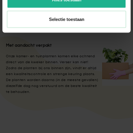
€ 17,95
Selectie toestaan
Met aandacht verpakt
Onze kamer- en tuinplanten komen elke ochtend
direct van de kweker binnen. Verser kan niet!
Zodra de planten bij ons binnen zijn, vindt er altijd
een kwaliteitscontrole en strenge keuring plaats.
De planten worden daarna (in de meeste gevallen)
diezelfde dag nog verstuurd om de beste kwaliteit
te behouden.