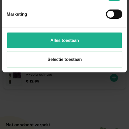
Aanraders van
Fleur.nl
Marketing
Bio voeding bloeiende kamerplanten
€ 5,95
Alles toestaan
Eco-Style Promanal-R insectenspray
€ 21,95
Selectie toestaan
Akebia quinata
€ 12,95
Met aandacht verpakt