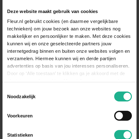
Bladbehoudend
Nee
Deze website maakt gebruik van cookies
Bladkleur
Groen
Fleur.nl gebruikt cookies (en daarmee vergelijkbare
technieken) om jouw bezoek aan onze websites nog
Vruchtdragend
Nee
makkelijker en persoonlijker te maken. Met deze cookies
Standplaats
Halfschaduw, Zonnig
kunnen wij en onze geselecteerde partners jouw
internetgedrag binnen en buiten onze websites volgen en
Deze klimplant staat graag op een
verzamelen. Hiermee kunnen wij en derde partijen
Standplaats
zonnige tot halfschaduw plek. Hoe
advertenties op basis van jou interesses personaliseren.
omschrijving
zonniger de standplaats, hoe rijker
de bloei.
Door op ‘Alle toestaan’ te klikken ga je akkoord met de
plaatsing van de cookies. Meer informatie over cookies
De Trompetklimmer houdt niet van
vind je in ons cookie overzicht. Zie ook
Toestemmingsselectie
Bewateren
een al te natte grond. Houd hier
de
cookieverklaring op onze website.
omschrijving
Noodzakelijk
rekening mee en zorg dat de grond
goed waterdoorlatend is.
Beplanting tegen een muur,
Voorkeuren
Geschikt voor
Klimconstructie, Pergola
Statistieken