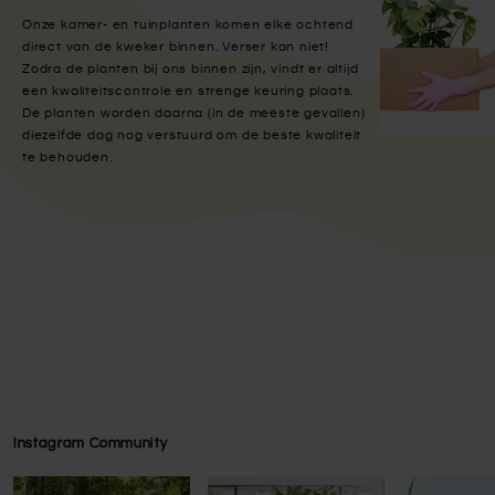
Onze kamer- en tuinplanten komen elke ochtend
direct van de kweker binnen. Verser kan niet!
Zodra de planten bij ons binnen zijn, vindt er altijd
een kwaliteitscontrole en strenge keuring plaats.
De planten worden daarna (in de meeste gevallen)
diezelfde dag nog verstuurd om de beste kwaliteit
te behouden.
Instagram Community
Press to skip carousel
Press to skip carousel