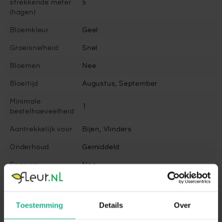
strekkende meter
5
(hagen)
Bloemkleur
Geel
Groeisnelheid
Snel
Bloemen
Nee
Bloeitijd
Augustus, September
Minimale
1
bestelhoeveelheid
Aantrekkelijk voor
Bijen, Vlinders
Onderhoud
Gemiddeld
Snoeien
Nee
Snoeimaand
Maart
Volgroeide hoogte
800 cm
Toestemming
Details
Over
Winterhard
Goed winterhard