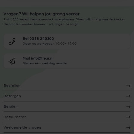
Vragen? Wij helpen jou graag verder
Ruim 500 verschillende mooie kamerplanten. Direct afkomstig van de kweker.
De planten worden binnen 1 à 2 dagen bezorgd.
Bel 0318 240300
Open op werkdagen 10:00 - 17:00
Mail info@fleur.nl
Binnen één werkdag reactie
Bestellen
Bezorgen
Betalen
Retourneren
Veelgestelde vragen