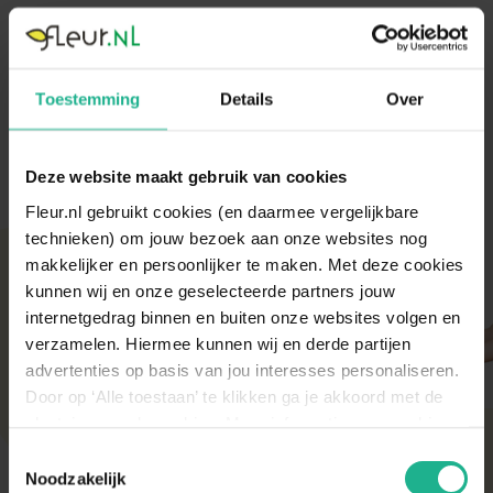
De Capi Lux Terrazzo Egg Planter is een plantenbak met
luxe uitstraling voor zowel binnen als buiten.
Lees volledige omschrijving
Toestemming
Details
Over
Deze website maakt gebruik van cookies
Fleur.nl gebruikt cookies (en daarmee vergelijkbare
technieken) om jouw bezoek aan onze websites nog
Met aandacht verpakt
makkelijker en persoonlijker te maken. Met deze cookies
kunnen wij en onze geselecteerde partners jouw
Onze kamer- en tuinplanten komen elke ochtend
internetgedrag binnen en buiten onze websites volgen en
direct van de kweker binnen. Verser kan niet!
verzamelen. Hiermee kunnen wij en derde partijen
Zodra de planten bij ons binnen zijn, vindt er altijd
een kwaliteitscontrole en strenge keuring plaats.
advertenties op basis van jou interesses personaliseren.
De planten worden daarna (in de meeste gevallen)
Door op ‘Alle toestaan’ te klikken ga je akkoord met de
diezelfde dag nog verstuurd om de beste kwaliteit
plaatsing van de cookies. Meer informatie over cookies
te behouden.
vind je in ons cookie overzicht. Zie ook
Toestemmingsselectie
de
cookieverklaring op onze website.
Noodzakelijk