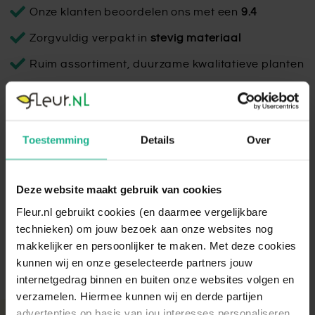
Onze klanten beoordelen ons met een
9.4
Zorgvuldig verpakt in
stevig materiaal
Ruim assortiment, duurzame kwalitatieve planten
Capi Nature Rib Egg Beige
Toestemming
Details
Over
De Capi Nature Egg Planter Rib Beige is een prachtige pot
met een natuurlijke uitstraling, duurzaam geproduceerd in
Nederland.
Deze website maakt gebruik van cookies
Lees volledige omschrijving
Fleur.nl gebruikt cookies (en daarmee vergelijkbare
technieken) om jouw bezoek aan onze websites nog
makkelijker en persoonlijker te maken. Met deze cookies
kunnen wij en onze geselecteerde partners jouw
internetgedrag binnen en buiten onze websites volgen en
verzamelen. Hiermee kunnen wij en derde partijen
advertenties op basis van jou interesses personaliseren.