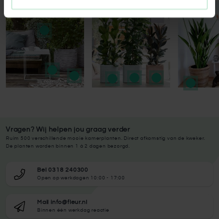
Press to skip carousel
Vragen? Wij helpen jou graag verder
Ruim 500 verschillende mooie kamerplanten. Direct afkomstig van de kweker.
De planten worden binnen 1 à 2 dagen bezorgd.
Bel 0318 240300
Open op werkdagen 10:00 - 17:00
Mail info@fleur.nl
Binnen één werkdag reactie