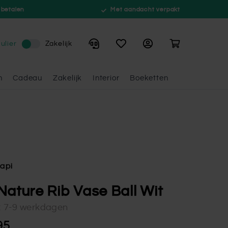
 betalen
Met aandacht verpakt
Winkelwagen
ulier
Zakelijk
n
Cadeau
Zakelijk
Interior
Boeketten
api
Nature Rib Vase Ball Wit
d: 7-9 werkdagen
95