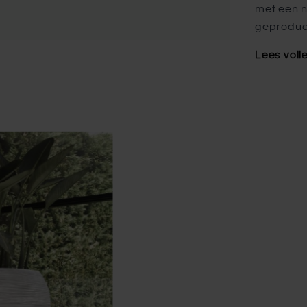
met een n
geproduc
Lees voll