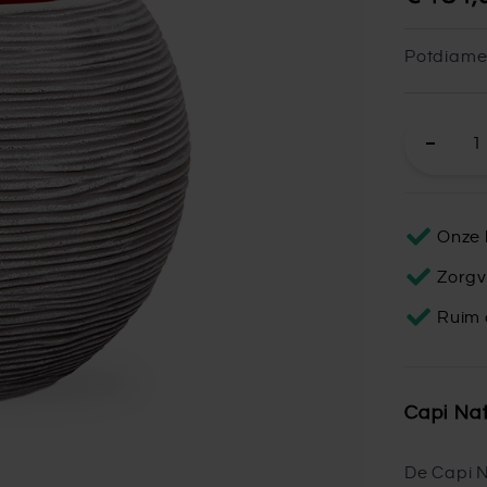
Potdiame
Onze 
Zorgv
Ruim 
Capi Nat
De Capi N