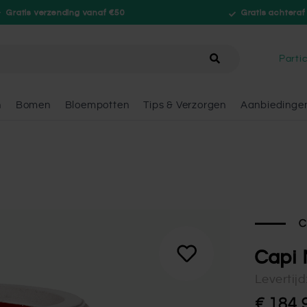
Gratis verzending vanaf €50
Gratis achteraf
hele winkel
Partic
n
Bomen
Bloempotten
Tips & Verzorgen
Aanbiedinge
C
Capi 
Levertij
€ 184,