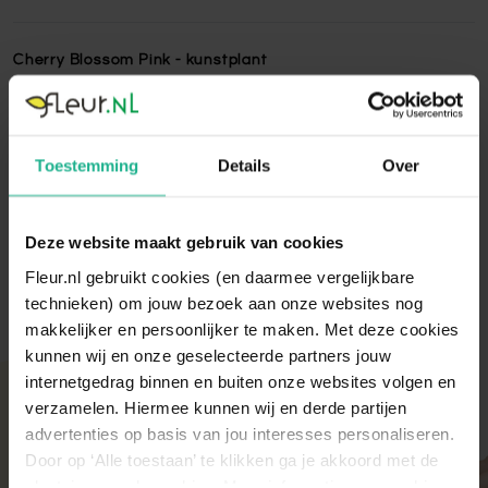
Cherry Blossom Pink - kunstplant
Deze Cherry Blossom Pink kunstplant is gemaakt van
hoogwaardig kwaliteit en niet van echt te onderscheiden!
Kunstplanten zijn een uitstekende oplossing voor plekken
Toestemming
Details
Over
waar geen daglicht komt.
Lees volledige omschrijving
Deze website maakt gebruik van cookies
Fleur.nl gebruikt cookies (en daarmee vergelijkbare
technieken) om jouw bezoek aan onze websites nog
makkelijker en persoonlijker te maken. Met deze cookies
kunnen wij en onze geselecteerde partners jouw
internetgedrag binnen en buiten onze websites volgen en
Met aandacht verpakt
verzamelen. Hiermee kunnen wij en derde partijen
Onze kamer- en tuinplanten komen elke ochtend
advertenties op basis van jou interesses personaliseren.
direct van de kweker binnen. Verser kan niet!
Door op ‘Alle toestaan’ te klikken ga je akkoord met de
Zodra de planten bij ons binnen zijn, vindt er altijd
plaatsing van de cookies. Meer informatie over cookies