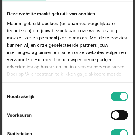
Bladkleur
Groen
Deze website maakt gebruik van cookies
Vruchtdragend
Nee
Fleur.nl gebruikt cookies (en daarmee vergelijkbare
Standplaats
Halfschaduw, Zonnig
technieken) om jouw bezoek aan onze websites nog
makkelijker en persoonlijker te maken. Met deze cookies
De bosrank staat graag op een
kunnen wij en onze geselecteerde partners jouw
lichte, zonnige plek. Een
Standplaats
halfschaduw standplaats kan ook,
internetgedrag binnen en buiten onze websites volgen en
omschrijving
maar zet hem niet in de volle
verzamelen. Hiermee kunnen wij en derde partijen
schaduw neer. Je zult merken dat hij
advertenties op basis van jou interesses personaliseren.
dan minder snel groeit en bloeit.
Door op ‘Alle toestaan’ te klikken ga je akkoord met de
Bewater de Clematis na het
plaatsing van de cookies. Meer informatie over cookies
aanplanten goed. Daarnaast
vind je in ons cookie overzicht. Zie ook
Bewateren
Toestemmingsselectie
bewater je de klimplant in droge
de
cookieverklaring op onze website.
omschrijving
Noodzakelijk
periodes en wanneer het erg warm
is.
Voorkeuren
Beplanting tegen een muur,
Geschikt voor
Klimconstructie, Pergola
Statistieken