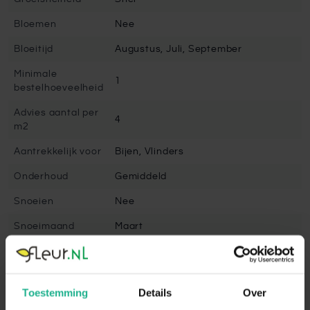
Bloemen
Nee
Bloeitijd
Augustus, Juli, September
Minimale
1
bestelhoeveelheid
Advies aantal per
4
m2
Aantrekkelijk voor
Bijen, Vlinders
Onderhoud
Gemiddeld
Snoeien
Nee
Snoeimaand
Maart
Volgroeide hoogte
300 cm
Winterhard
Goed winterhard
Toestemming
Details
Over
Bladbehoudend
Nee