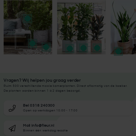
Press to skip carousel
Press to skip carousel
Vragen? Wij helpen jou graag verder
Ruim 500 verschillende mooie kamerplanten. Direct afkomstig van de kweker.
De planten worden binnen 1 à 2 dagen bezorgd.
Bel 0318 240300
Open op werkdagen 10:00 - 17:00
Mail info@fleur.nl
Binnen één werkdag reactie