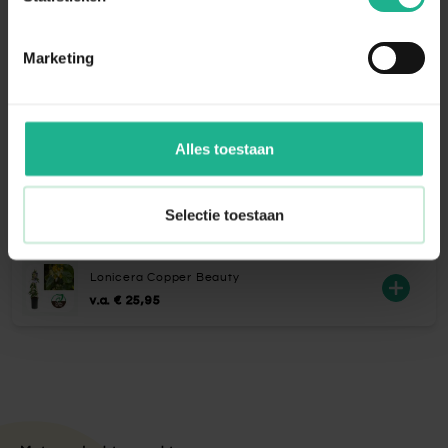
Aanraders van
Fleur.nl
Marketing
Bio voeding bloeiende kamerplanten
€ 5,95
Alles toestaan
Eco-Style Promanal-R insectenspray
Selectie toestaan
€ 21,95
Lonicera Copper Beauty
v.a.
€ 25,95