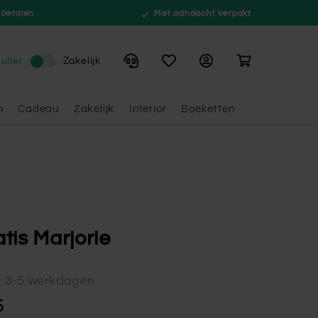
 betalen
Met aandacht verpakt
Winkelwagen
ulier
Zakelijk
n
Cadeau
Zakelijk
Interior
Boeketten
tis Marjorie
d: 3-5 werkdagen
5