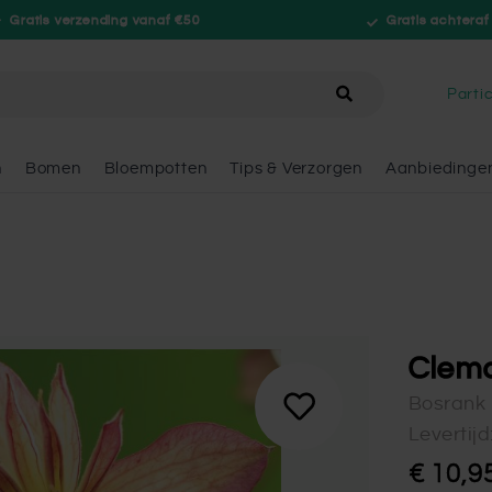
Gratis verzending vanaf €50
Gratis achteraf
hele winkel
Partic
n
Bomen
Bloempotten
Tips & Verzorgen
Aanbiedinge
Clema
Bosrank
Levertij
€ 10,9