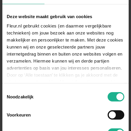
Bladbehoudend
Nee
Bladkleur
Groen
Deze website maakt gebruik van cookies
Vruchtdragend
Nee
Fleur.nl gebruikt cookies (en daarmee vergelijkbare
technieken) om jouw bezoek aan onze websites nog
Standplaats
Halfschaduw, Zonnig
makkelijker en persoonlijker te maken. Met deze cookies
De bosrank staat graag op een
kunnen wij en onze geselecteerde partners jouw
lichte, zonnige plek. Een
internetgedrag binnen en buiten onze websites volgen en
Standplaats
halfschaduw standplaats kan ook,
verzamelen. Hiermee kunnen wij en derde partijen
omschrijving
maar zet hem niet in de volle
advertenties op basis van jou interesses personaliseren.
schaduw neer. Je zult merken dat hij
dan minder snel groeit en bloeit.
Door op ‘Alle toestaan’ te klikken ga je akkoord met de
plaatsing van de cookies. Meer informatie over cookies
Bewater de Clematis na het
vind je in ons cookie overzicht. Zie ook
Toestemmingsselectie
aanplanten goed. Daarnaast
Bewateren
de
cookieverklaring op onze website.
Noodzakelijk
bewater je de klimplant in droge
omschrijving
periodes en wanneer het erg warm
is.
Voorkeuren
Beplanting tegen een muur,
Geschikt voor
Klimconstructie, Pergola