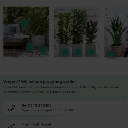
Press to skip carousel
Press to skip carousel
Vragen? Wij helpen jou graag verder
Ruim 500 verschillende mooie kamerplanten. Direct afkomstig van de kweker.
De planten worden binnen 1 à 2 dagen bezorgd.
Bel 0318 240300
Open op werkdagen 10:00 - 17:00
Mail info@fleur.nl