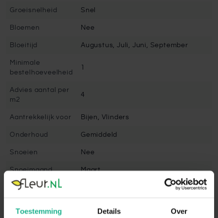
Groeisnelheid
Snel
Bloemen
Nee
Bloeitijd
Augustus, Juli, Juni, September
Minimale
1
bestelhoeveelheid
Advies aantal per
4
m2
Aantrekkelijk voor
Bijen, Vlinders
Onderhoud
Gemiddeld
Snoeien
Nee
Snoeimaand
Maart
Volgroeide hoogte
300 cm
Winterhard
Goed winterhard
Toestemming
Details
Over