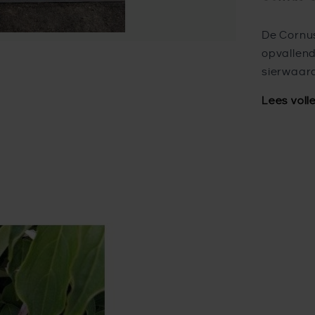
De Cornus
opvallen
sierwaarde
Lees voll