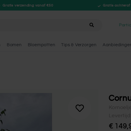
Gratis verzending vanaf €50
Gratis achteraf
hele winkel
Partic
n
Bomen
Bloempotten
Tips & Verzorgen
Aanbiedinge
Cornu
Kornoelj
Levertij
€ 149,