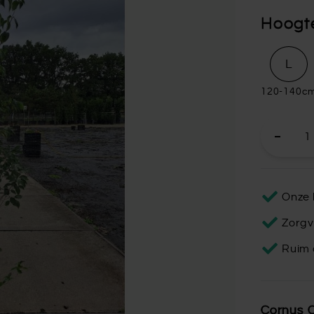
Hoogt
L
120-140c
Onze 
Zorgv
Ruim 
Cornus C