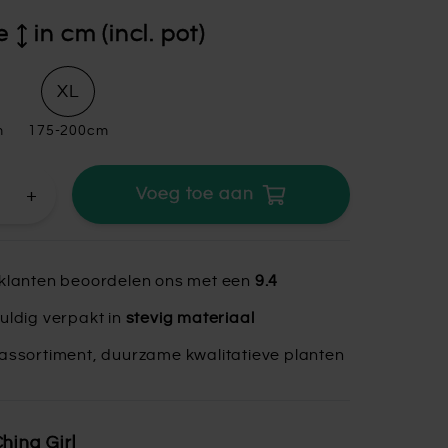
e
in cm (incl. pot)
XL
m
175-200cm
+
Voeg toe aan
klanten beoordelen ons met een
9.4
uldig verpakt in
stevig materiaal
assortiment, duurzame kwalitatieve planten
hina Girl