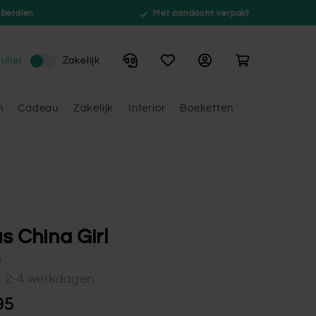
 betalen
Met aandacht verpakt
Winkelwagen
ulier
Zakelijk
n
Cadeau
Zakelijk
Interior
Boeketten
s China Girl
e
d: 2-4 werkdagen
95