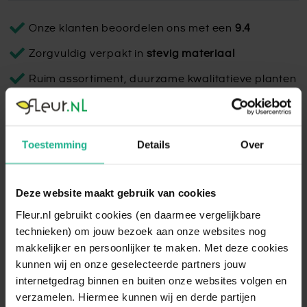
Onze klanten beoordelen ons met een
9.4
Zorgvuldig verpakt in
stevig materiaal
Ruim assortiment, duurzame kwalitatieve planten
Designed by Lammie Rose Rouge
Toestemming
Details
Over
De prachtige collectie metalen sierpotten van Lammie van
Wieringen hebben elk hun eigen unieke design. Fleur je
kantoor of interieur op met deze echte eyecatchers!
Deze website maakt gebruik van cookies
Fleur.nl gebruikt cookies (en daarmee vergelijkbare
Lees volledige omschrijving
technieken) om jouw bezoek aan onze websites nog
makkelijker en persoonlijker te maken. Met deze cookies
kunnen wij en onze geselecteerde partners jouw
internetgedrag binnen en buiten onze websites volgen en
verzamelen. Hiermee kunnen wij en derde partijen