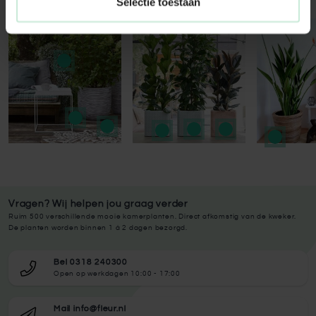
Selectie toestaan
Press to skip carousel
Vragen? Wij helpen jou graag verder
Ruim 500 verschillende mooie kamerplanten. Direct afkomstig van de kweker.
De planten worden binnen 1 à 2 dagen bezorgd.
Bel 0318 240300
Open op werkdagen 10:00 - 17:00
Mail info@fleur.nl