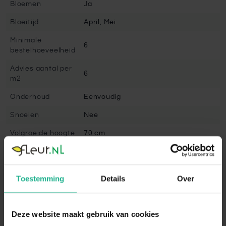
Bloemen
Ja
Bloeitijd
April, Mei
Minimale
6
bestelhoeveelheid
Advies aantal per
6
m2
Onderhoud
Eenvoudig
Snoeien
Nee
Volgroeide hoogte
70 cm
Winterhard
Goed winterhard
Bladbehoudend
Nee
Toestemming
Details
Over
Bladkleur
Groen
Vruchtdragend
Nee
Deze website maakt gebruik van cookies
Standplaats
Halfschaduw, Schaduw