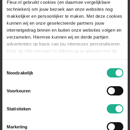
Fleur.nl gebruikt cookies (en daarmee vergelijkbare
technieken) om jouw bezoek aan onze websites nog
Het Gebroken hartje staat graag in
de halfschaduw of volledig in de
makkelijker en persoonlijker te maken. Met deze cookies
Standplaats
schaduw. Directe, felle zonlicht doet
kunnen wij en onze geselecteerde partners jouw
omschrijving
deze vaste plant geen goed, houd
internetgedrag binnen en buiten onze websites volgen en
hier rekening mee.
verzamelen. Hiermee kunnen wij en derde partijen
De Dicentra heeft veel vocht nodig,
advertenties op basis van jou interesses personaliseren.
Bewateren
maar houdt niet van natte grond.
Door op ‘Alle toestaan’ te klikken ga je akkoord met de
omschrijving
Zorg er dus voor dat de grond goed
plaatsing van de cookies. Meer informatie over cookies
waterdoorlatend is.
vind je in ons cookie overzicht. Zie ook
Toestemmingsselectie
Borderbeplanting, Solitair
de
cookieverklaring op onze website.
Noodzakelijk
Geschikt voor
(blikvanger)
Voorkeuren
Aanraders van
Fleur.nl
Statistieken
Bio voeding terras & balkon 500ml
€ 4,95
Marketing