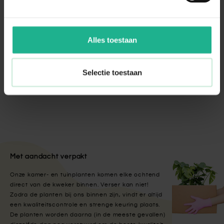
Eco-Style Promanal-R insectenspray
€ 21,95
Alles toestaan
Geranium Ingwersens Variety
Selectie toestaan
€ 3,50
Met aandacht verpakt
Onze kamer- en tuinplanten komen elke ochtend
direct van de kweker binnen. Verser kan niet!
Zodra de planten bij ons binnen zijn, vindt er altijd
een kwaliteitscontrole en strenge keuring plaats.
De planten worden daarna (in de meeste gevallen)