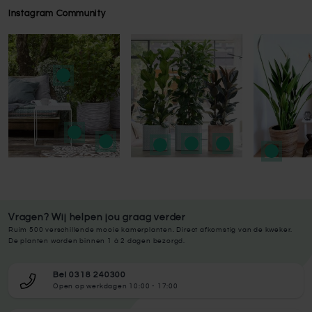
Instagram Community
Press to skip carousel
Press to skip carousel
Vragen? Wij helpen jou graag verder
Ruim 500 verschillende mooie kamerplanten. Direct afkomstig van de kweker.
De planten worden binnen 1 à 2 dagen bezorgd.
Bel 0318 240300
Open op werkdagen 10:00 - 17:00