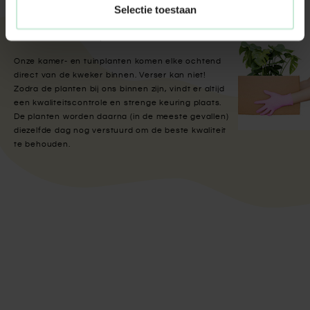
Selectie toestaan
Met aandacht verpakt
Onze kamer- en tuinplanten komen elke ochtend
direct van de kweker binnen. Verser kan niet!
Zodra de planten bij ons binnen zijn, vindt er altijd
een kwaliteitscontrole en strenge keuring plaats.
De planten worden daarna (in de meeste gevallen)
diezelfde dag nog verstuurd om de beste kwaliteit
te behouden.