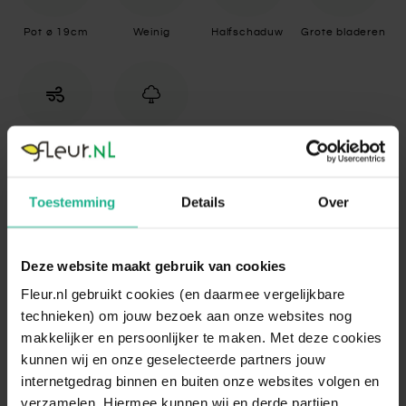
Pot ø 19cm
Weinig
Halfschaduw
Grote bladeren
Luchtzuiverend
Op stam
Toestemming
Details
Over
Specificaties
Standplaats
Halfschaduw
Deze website maakt gebruik van cookies
De Dracaena behoeft niet veel zonlicht en
Fleur.nl gebruikt cookies (en daarmee vergelijkbare
kan dus goed in de schaduw staan. Een
technieken) om jouw bezoek aan onze websites nog
plek voor een raam op het noorden is
makkelijker en persoonlijker te maken. Met deze cookies
daarom erg geschikt. Zorg dat de plant
kunnen wij en onze geselecteerde partners jouw
Standplaats
maximaal drie uur direct zonlicht krijgt
internetgedrag binnen en buiten onze websites volgen en
omschrijving
voor het bereiken van een optimale groei.
Een te trage groei wijst op een tekort aan
verzamelen. Hiermee kunnen wij en derde partijen