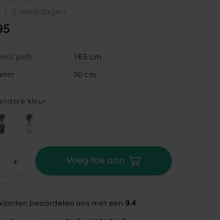
d: 1-2 werkdagen
95
ncl. pot)
165 cm
eter
30 cm
andere kleur
+
Voeg toe aan
klanten beoordelen ons met een
9.4