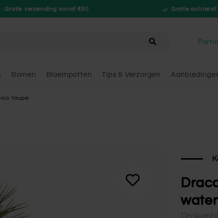
Gratis verzending vanaf €50
Gratis achteraf
hele winkel
Partic
n
Bomen
Bloempotten
Tips & Verzorgen
Aanbiedinge
ico taupe
K
Draca
water
Drakenb