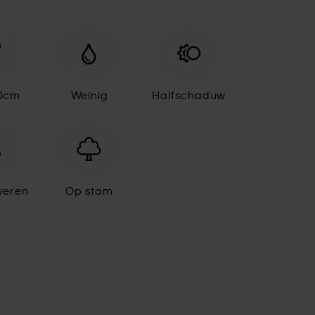
30cm
Weinig
Halfschaduw
veren
Op stam