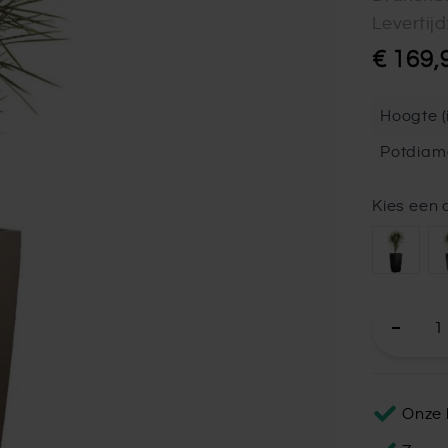
Levertij
€ 169,
Hoogte (i
Potdiam
Kies een 
Onze 