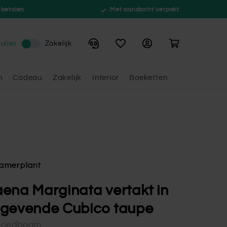
 betalen
Met aandacht verpakt
Winkelwagen
ulier
Zakelijk
n
Cadeau
Zakelijk
Interior
Boeketten
amerplant
ena Marginata vertakt in
gevende Cubico taupe
loedboom