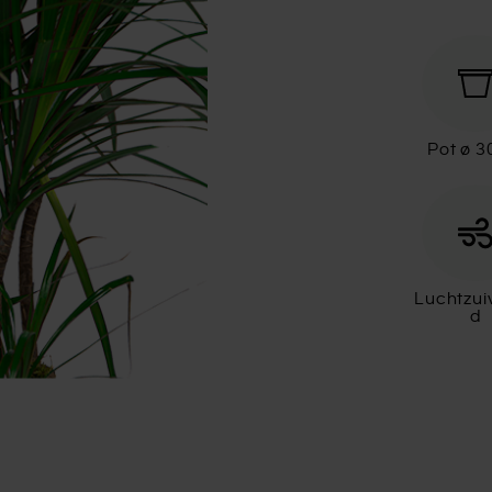
Pot ø 
Luchtzui
d