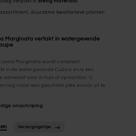
uldig verpakt in
stevig materiaal
assortiment, duurzame kwalitatieve planten
a Marginata vertakt in watergevende
taupe
caena Marginata wordt compleet
t in de watergevende Cubico en is een
e aanwinst voor in huis of op kantoor. U
een nog maar een geschikte plek ervoor uit te
edige omschrijving
ken
Verzorgingstips