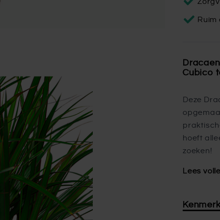
Zorgv
Ruim 
Dracaen
Cubico 
Deze Dra
opgemaak
praktisch
hoeft all
zoeken!
Lees voll
Kenmer