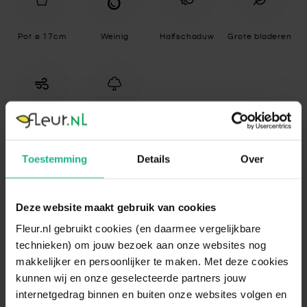
Pot ø 17cm
Weinig
Halfschaduw
Grote bladeren
Luchtzuiverend
Op stam
Toestemming
Details
Over
Specificaties
Deze website maakt gebruik van cookies
Standplaats
Halfschaduw
Fleur.nl gebruikt cookies (en daarmee vergelijkbare
De Dracaena behoeft niet veel zonlicht en
technieken) om jouw bezoek aan onze websites nog
kan dus goed in de schaduw staan. Een
plek voor een raam op het noorden is
makkelijker en persoonlijker te maken. Met deze cookies
daarom erg geschikt. Zorg dat de plant
kunnen wij en onze geselecteerde partners jouw
Standplaats
maximaal drie uur direct zonlicht krijgt
internetgedrag binnen en buiten onze websites volgen en
omschrijving
voor het bereiken van een optimale groei.