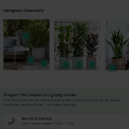
Instagram Community
Press to skip carousel
Press to skip carousel
Vragen? Wij helpen jou graag verder
Ruim 500 verschillende mooie kamerplanten. Direct afkomstig van de kweker.
De planten worden binnen 1 à 2 dagen bezorgd.
Bel 0318 240300
Open op werkdagen 10:00 - 17:00