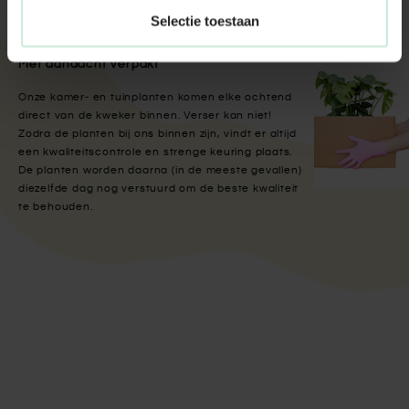
Selectie toestaan
Met aandacht verpakt
Onze kamer- en tuinplanten komen elke ochtend
direct van de kweker binnen. Verser kan niet!
Zodra de planten bij ons binnen zijn, vindt er altijd
een kwaliteitscontrole en strenge keuring plaats.
De planten worden daarna (in de meeste gevallen)
diezelfde dag nog verstuurd om de beste kwaliteit
te behouden.