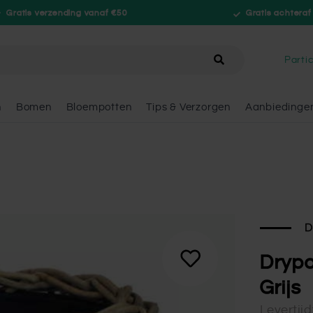
Gratis verzending vanaf €50
Gratis achteraf
hele winkel
Partic
n
Bomen
Bloempotten
Tips & Verzorgen
Aanbiedinge
D
Drypo
Grijs
Levertij