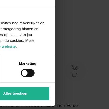
ebsites nog makkelijker en
ternetgedrag binnen en
es op basis van jou
van de cookies. Meer
 website.
Marketing
Alles toestaan
tend direct van de kweker binnen. Verser