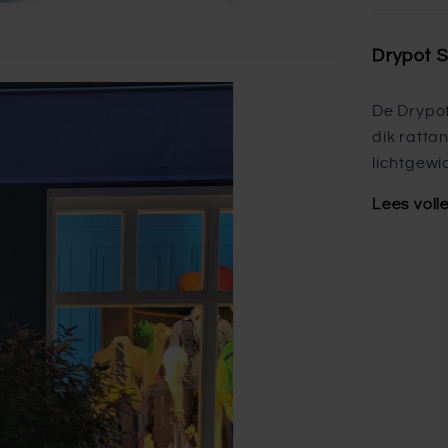
Drypot S
De Drypot
dik rattan
lichtgewi
Lees voll