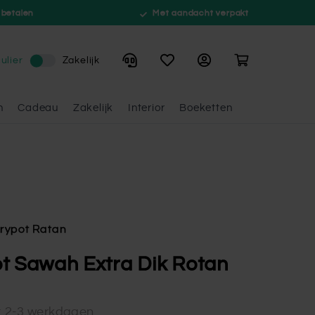
 betalen
Met aandacht verpakt
Winkelwagen
ulier
Zakelijk
n
Cadeau
Zakelijk
Interior
Boeketten
rypot Ratan
t Sawah Extra Dik Rotan
d: 2-3 werkdagen