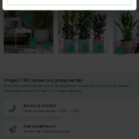
Press to skip carousel
Vragen? Wij helpen jou graag verder
Ruim 500 verschillende mooie kamerplanten. Direct afkomstig van de kweker.
De planten worden binnen 1 à 2 dagen bezorgd.
Bel 0318 240300
Open op werkdagen 10:00 - 17:00
Mail info@fleur.nl
Binnen één werkdag reactie