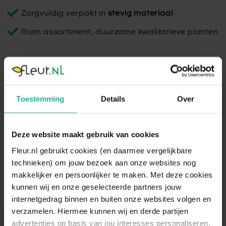
Zorgvuldig verpakt in
stevig materiaal
Ruim assortiment, duurzame kwalitatieve planten
Eettafel Cassola 240x95
De Eettafel Cassola is een rechthoekige tafel van massief
Toestemming
Details
Over
teak hout met een zwart metalen onderstel. Met afmetingen
van 240x95x77 cm biedt ze een stijlvolle en robuuste basis
voor elke eetruimte.
Deze website maakt gebruik van cookies
Lees volledige omschrijving
Fleur.nl gebruikt cookies (en daarmee vergelijkbare
technieken) om jouw bezoek aan onze websites nog
makkelijker en persoonlijker te maken. Met deze cookies
kunnen wij en onze geselecteerde partners jouw
internetgedrag binnen en buiten onze websites volgen en
verzamelen. Hiermee kunnen wij en derde partijen
advertenties op basis van jou interesses personaliseren.
Met aandacht verpakt