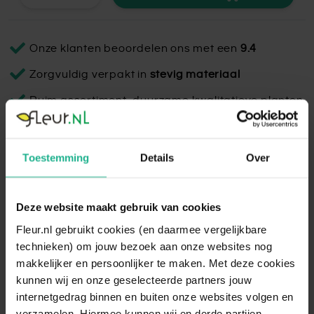
Onze klanten beoordelen ons met een
9.4
Zorgvuldig verpakt in
stevig materiaal
Ruim assortiment, duurzame kwalitatieve planten
Elho Brussels plantenspuit Wit
Toestemming
Details
Over
De Elho Brussels plantenspuit in wit is door het kleine
handvat eenvoudig in gebruik. De plantenspuit heeft een
Deze website maakt gebruik van cookies
inhoud van 700ML.
Fleur.nl gebruikt cookies (en daarmee vergelijkbare
Lees volledige omschrijving
technieken) om jouw bezoek aan onze websites nog
makkelijker en persoonlijker te maken. Met deze cookies
kunnen wij en onze geselecteerde partners jouw
internetgedrag binnen en buiten onze websites volgen en
verzamelen. Hiermee kunnen wij en derde partijen