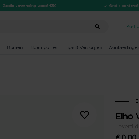
Gratis verzending vanaf €50
Gratis achteraf
hele winkel
Partic
n
Bomen
Bloempotten
Tips & Verzorgen
Aanbiedinge
E
Elho 
Levertij
€ 0,00