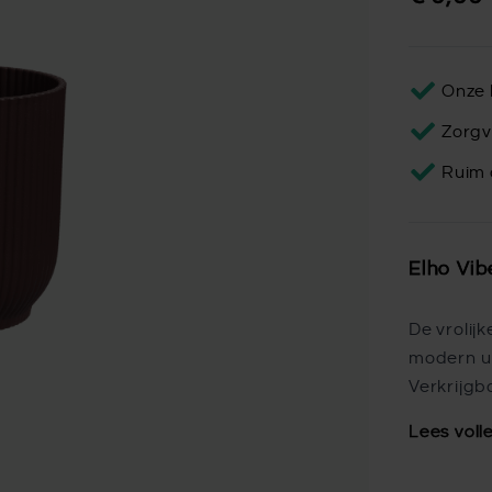
Onze 
Zorgv
Ruim 
Elho Vi
De vrolij
modern uit
Verkrijgb
Lees voll