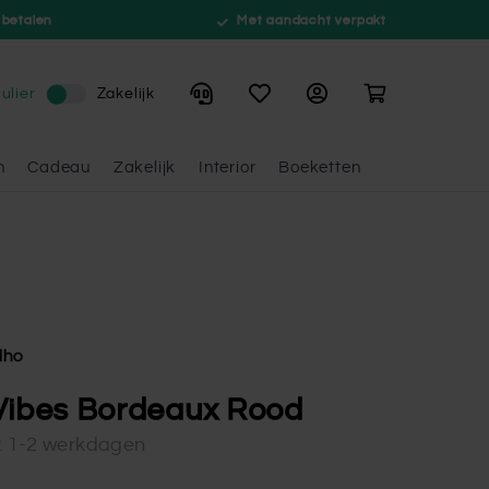
 betalen
Met aandacht verpakt
Winkelwagen
ulier
Zakelijk
n
Cadeau
Zakelijk
Interior
Boeketten
lho
Vibes Bordeaux Rood
d: 1-2 werkdagen