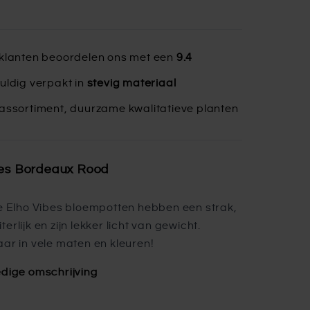
klanten beoordelen ons met een
9.4
uldig verpakt in
stevig materiaal
assortiment, duurzame kwalitatieve planten
bes Bordeaux Rood
ke Elho Vibes bloempotten hebben een strak,
erlijk en zijn lekker licht van gewicht.
aar in vele maten en kleuren!
edige omschrijving