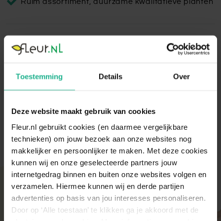
Ruim assortiment, duurzame kwalitatieve planten
Facets Ageless Partner
De Facet Ageless Partner heeft een prachtige uitstraling
door de versiering met natuurlijke materialen en wordt
Toestemming
Details
Over
geleverd met waterdichte inzetbak.
Lees volledige omschrijving
Deze website maakt gebruik van cookies
Fleur.nl gebruikt cookies (en daarmee vergelijkbare
technieken) om jouw bezoek aan onze websites nog
makkelijker en persoonlijker te maken. Met deze cookies
kunnen wij en onze geselecteerde partners jouw
internetgedrag binnen en buiten onze websites volgen en
Met aandacht verpakt
verzamelen. Hiermee kunnen wij en derde partijen
advertenties op basis van jou interesses personaliseren.
Onze kamer- en tuinplanten komen elke ochtend
direct van de kweker binnen. Verser kan niet!
Door op ‘Alle toestaan’ te klikken ga je akkoord met de
Zodra de planten bij ons binnen zijn, vindt er altijd