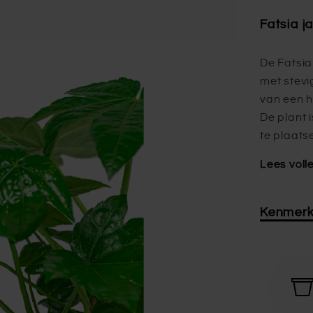
Fatsia j
De Fatsia
met stevi
van een h
De plant 
te plaats
Lees voll
Kenmer