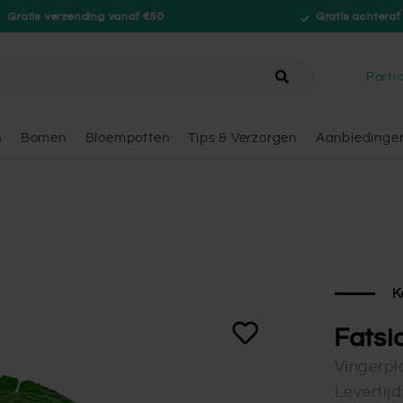
Gratis verzending vanaf €50
Gratis achteraf
hele winkel
Partic
n
Bomen
Bloempotten
Tips & Verzorgen
Aanbiedinge
K
Fatsi
Vingerpl
Levertij