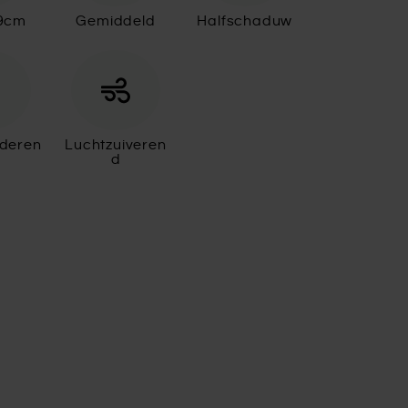
19cm
Gemiddeld
Halfschaduw
aderen
Luchtzuiveren
d