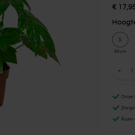
€ 17,9
Hoogt
S
90cm
Onze 
Zorgv
Ruim 