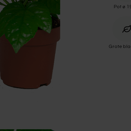
Pot ø 
Grote bl