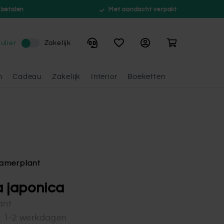
 betalen
Met aandacht verpakt
Winkelwagen
ulier
Zakelijk
n
Cadeau
Zakelijk
Interior
Boeketten
amerplant
a japonica
ant
d: 1-2 werkdagen