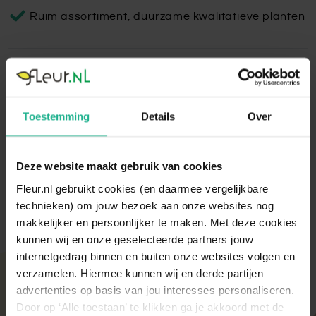
Ruim assortiment, duurzame kwalitatieve planten
Feliz Globe Wit
De Feliz Globe bloempot is geproduceerd in Nederland en
Toestemming
Details
Over
bestaat uit 100% natuurlijke klei, zonder schadelijke
stoffen.
Lees volledige omschrijving
Deze website maakt gebruik van cookies
Fleur.nl gebruikt cookies (en daarmee vergelijkbare
technieken) om jouw bezoek aan onze websites nog
makkelijker en persoonlijker te maken. Met deze cookies
kunnen wij en onze geselecteerde partners jouw
internetgedrag binnen en buiten onze websites volgen en
Met aandacht verpakt
verzamelen. Hiermee kunnen wij en derde partijen
advertenties op basis van jou interesses personaliseren.
Onze kamer- en tuinplanten komen elke ochtend
Door op ‘Alle toestaan’ te klikken ga je akkoord met de
direct van de kweker binnen. Verser kan niet!