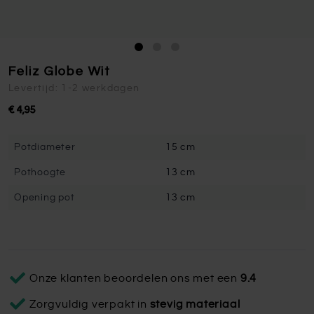
Feliz Globe Wit
Levertijd: 1-2 werkdagen
€ 4,95
Potdiameter
15 cm
Pothoogte
13 cm
Opening pot
13 cm
Onze klanten beoordelen ons met een
9.4
Zorgvuldig verpakt in
stevig materiaal