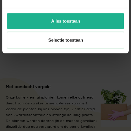
Elho Brussels Gieter & Plantenspuit Antraciet
€ 19,95
Alles toestaan
Bladglans spray
Selectie toestaan
€ 5,95
Met aandacht verpakt
Onze kamer- en tuinplanten komen elke ochtend
direct van de kweker binnen. Verser kan niet!
Zodra de planten bij ons binnen zijn, vindt er altijd
een kwaliteitscontrole en strenge keuring plaats.
De planten worden daarna (in de meeste gevallen)
diezelfde dag nog verstuurd om de beste kwaliteit