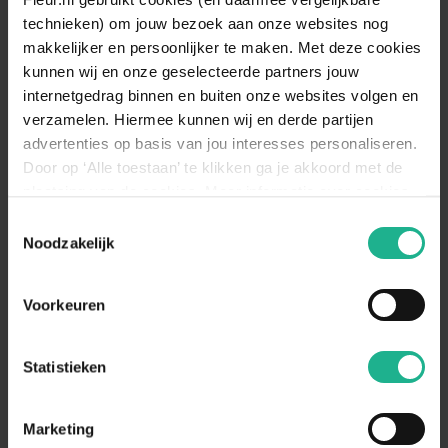
onder gecontroleerd zonlicht en de plant
technieken) om jouw bezoek aan onze websites nog
is daardoor nog niet gewend aan direct
makkelijker en persoonlijker te maken. Met deze cookies
zonlicht. Laat de plant dus geleidelijk
kunnen wij en onze geselecteerde partners jouw
hieraan wennen. Zo verkleint u de kans op
internetgedrag binnen en buiten onze websites volgen en
verbranding van het blad.
verzamelen. Hiermee kunnen wij en derde partijen
Bewateren
Weinig
advertenties op basis van jou interesses personaliseren.
Door op ‘Alle toestaan’ te klikken ga je akkoord met de
Geef de plant opnieuw water wanneer de
watermeter gedurende 4 dagen op
plaatsing van de cookies. Meer informatie over cookies
Bewateren
‘minimaal’ heeft gestaan. Het waterpeil
vind je in ons cookie overzicht. Zie ook
omschrijving
Toestemmingsselectie
dient dan tot het streepje ‘optimaal’ te
de
cookieverklaring op onze website.
Noodzakelijk
worden aangevuld.
Voorkeuren
Aanraders van
Fleur.nl
Statistieken
Hydrocultuur vaste voeding 800ML
€ 37,95
Marketing