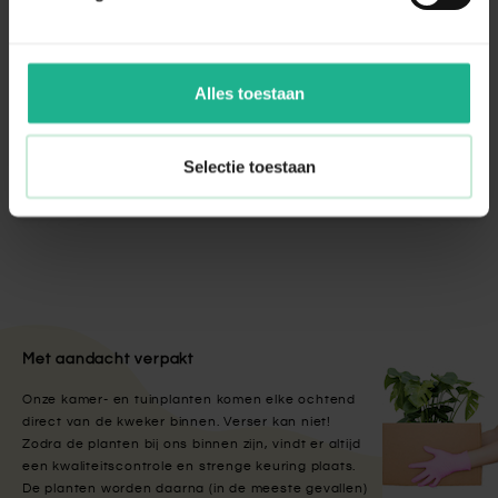
Aanraders van
Fleur.nl
Elho Brussels Gieter & Plantenspuit Antraciet
Alles toestaan
€ 19,95
Selectie toestaan
Vochtigheidsmeter analoog
€ 16,95
Met aandacht verpakt
Onze kamer- en tuinplanten komen elke ochtend
direct van de kweker binnen. Verser kan niet!
Zodra de planten bij ons binnen zijn, vindt er altijd
een kwaliteitscontrole en strenge keuring plaats.
De planten worden daarna (in de meeste gevallen)