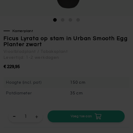
Kamerplant
Ficus Lyrata op stam in Urban Smooth Egg
Planter zwart
Vioolbladplant / Tabaksplant
Levertijd: 1-2 werkdagen
€ 229,95
Hoogte (incl. pot)
150 cm
Potdiameter
35 cm
+
Voeg toe aan