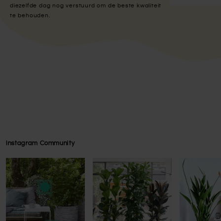
diezelfde dag nog verstuurd om de beste kwaliteit
te behouden.
Instagram Community
Press to skip carousel
Press to skip carousel