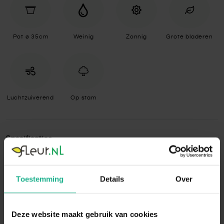
Pot ø 35cm
Weinig
Zonnig
Grote bladeren
Luchtzuiverend
Op stam
Specificaties
Standplaats
Zonnig
Toestemming
Details
Over
De Ficus staat graag op een plek met veel
zonlicht. Weinig licht zal de groei van de
plant namelijk belemmeren en ervoor
zorgen dat de plant minder snel nieuw blad
Deze website maakt gebruik van cookies
aanmaakt. Zet de Ficus daarom het liefst