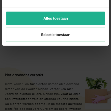
Opmaakpakket kamerplanten M
€ 17,95
Alles toestaan
Schefflera arboricola vertakt
Selectie toestaan
v.a.
€ 87,95
Met aandacht verpakt
Onze kamer- en tuinplanten komen elke ochtend
direct van de kweker binnen. Verser kan niet!
Zodra de planten bij ons binnen zijn, vindt er altijd
een kwaliteitscontrole en strenge keuring plaats.
De planten worden daarna (in de meeste gevallen)
diezelfde dag nog verstuurd om de beste kwaliteit