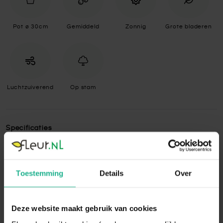
Pot ø 30cm
Gemiddeld
Zonnig
Grote bladeren
Luchtzuiverend
Op stam
Specificaties
Standplaats
Zonnig
De Ficus staat graag op een plek met veel
Toestemming
Details
Over
zonlicht. Weinig licht zal de groei van de
plant namelijk belemmeren en ervoor
zorgen dat de plant minder snel nieuw blad
Deze website maakt gebruik van cookies
aanmaakt. Zet de Ficus daarom het liefst
Standplaats
op een plek met minstens vijf uur direct