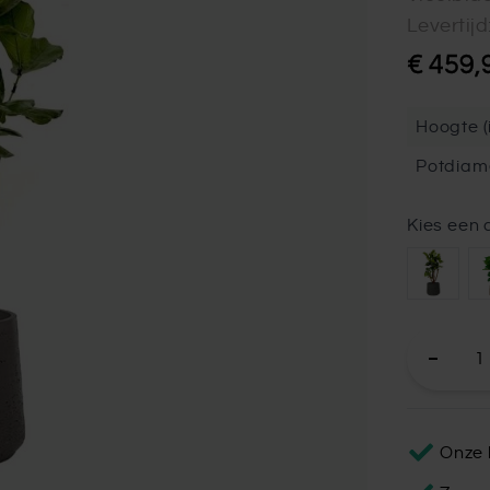
Levertij
€ 459,
Hoogte (i
Potdiam
Kies een 
Onze 