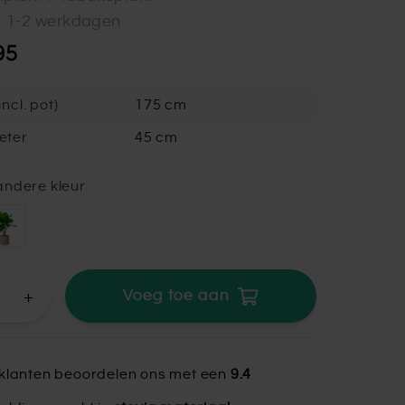
d: 1-2 werkdagen
95
ncl. pot)
175 cm
eter
45 cm
andere kleur
+
Voeg toe aan
klanten beoordelen ons met een
9.4