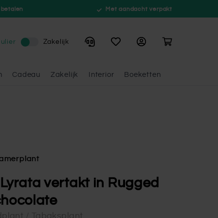
 betalen
Met aandacht verpakt
Winkelwagen
ulier
Zakelijk
n
Cadeau
Zakelijk
Interior
Boeketten
amerplant
 Lyrata vertakt in Rugged
chocolate
dplant / Tabaksplant