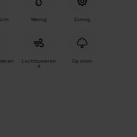
45cm
Weinig
Zonnig
aderen
Luchtzuiveren
Op stam
d