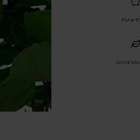
Pot ø 
Grote bl