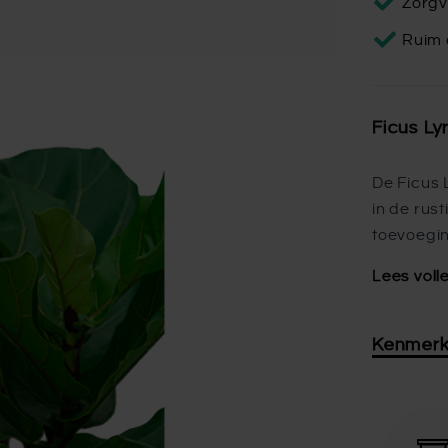
Zorgv
Ruim 
Ficus Ly
De Ficus
in de rus
toevoegi
Lees voll
Kenmer