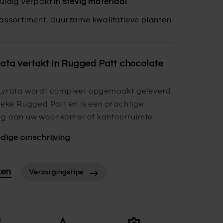
uldig verpakt in
stevig materiaal
assortiment, duurzame kwalitatieve planten
rata vertakt in Rugged Patt chocolate
 Lyrata wordt compleet opgemaakt geleverd
tieke Rugged Patt en is een prachtige
ng aan uw woonkamer of kantoorruimte.
edige omschrijving
ken
Verzorgingstips