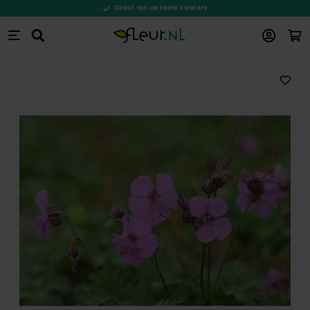
Direct van de beste kwekers
Win
Zoeken
Ga naar de inhoud