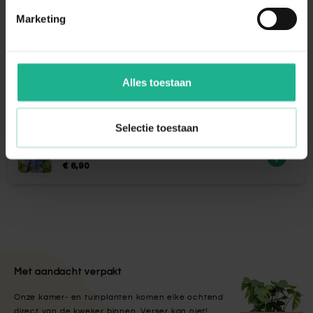
Marketing
Bio voeding terras & balkon 500ml
€ 4,95
Alles toestaan
Eco-Style Promanal-R insectenspray
€ 21,95
Selectie toestaan
Brunnera Sea Heart
€ 6,90
Met aandacht verpakt
Onze kamer- en tuinplanten komen elke ochtend
direct van de kweker binnen. Verser kan niet!