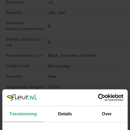
Bloemen
Ja
Bloeitijd
Juli, Juni
Minimale
6
bestelhoeveelheid
Advies aantal per
9
m2
Aantrekkelijk voor
Bijen, Insecten, Vlinders
Onderhoud
Eenvoudig
Snoeien
Nee
Volgroeide hoogte
20 cm
Winterhard
Goed winterhard
Bladbehoudend
Ja
Toestemming
Details
Over
Bladkleur
Groen, Rood
Vruchtdragend
Nee