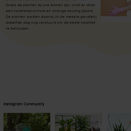
Zodra de planten bij ons binnen zijn, vindt er altijd
een kwaliteitscontrole en strenge keuring plaats.
De planten worden daarna (in de meeste gevallen)
diezelfde dag nog verstuurd om de beste kwaliteit
te behouden.
Instagram Community
Press to skip carousel
Press to skip carousel