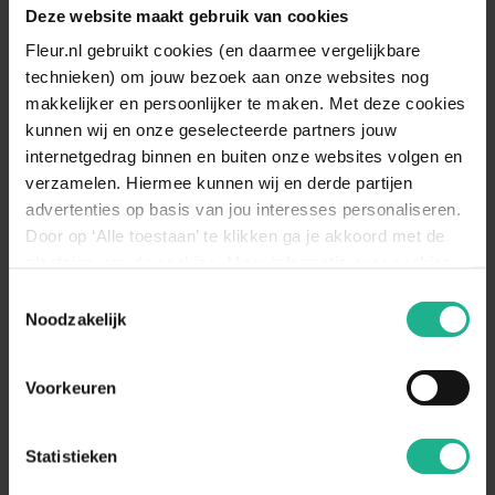
Deze website maakt gebruik van cookies
Standplaats
Halfschaduw, Zonnig
Fleur.nl gebruikt cookies (en daarmee vergelijkbare
technieken) om jouw bezoek aan onze websites nog
De Geranium staat het liefste op een
halfschaduw tot zonnige plek. Een
makkelijker en persoonlijker te maken. Met deze cookies
Standplaats
plek volledig in de schaduw is minder
kunnen wij en onze geselecteerde partners jouw
omschrijving
geschikt, de bloei zal dan een stuk
internetgedrag binnen en buiten onze websites volgen en
minder zijn.
verzamelen. Hiermee kunnen wij en derde partijen
De grond waar de Geranium in staat
advertenties op basis van jou interesses personaliseren.
moet goed waterdoorlatend zijn. Het
Door op ‘Alle toestaan’ te klikken ga je akkoord met de
is belangrijk dat de grond niet te lang
Bewateren
plaatsing van de cookies. Meer informatie over cookies
nat blijft, dit is niet goed voor de
omschrijving
vind je in ons cookie overzicht. Zie ook
Ooievaarsbek. Bewater alleen
Toestemmingsselectie
de
cookieverklaring op onze website.
wanneer het een lange periode niet
Noodzakelijk
regent en/of het erg warm is.
Geschikt voor
Bodembedekker, Borderbeplanting
Voorkeuren
Statistieken
Aanraders van
Fleur.nl