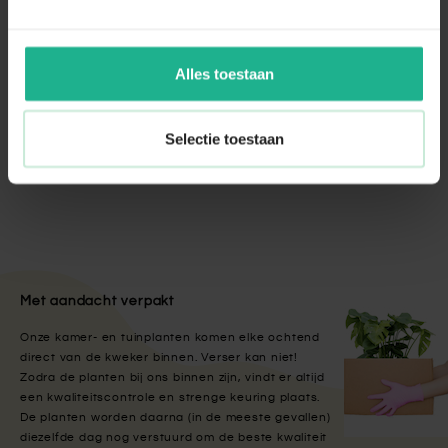
Bio voeding terras & balkon 500ml
€ 4,95
Alles toestaan
Eco-Style Promanal-R insectenspray
Selectie toestaan
€ 21,95
Met aandacht verpakt
Onze kamer- en tuinplanten komen elke ochtend
direct van de kweker binnen. Verser kan niet!
Zodra de planten bij ons binnen zijn, vindt er altijd
een kwaliteitscontrole en strenge keuring plaats.
De planten worden daarna (in de meeste gevallen)
diezelfde dag nog verstuurd om de beste kwaliteit