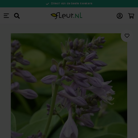
Direct van de beste kwekers
Win
Zoeken
Ga naar de inhoud