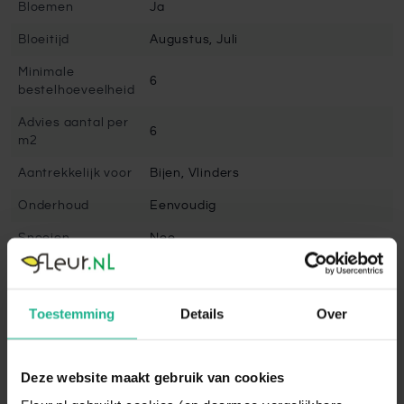
Bloemen
Ja
Bloeitijd
Augustus, Juli
Minimale
6
bestelhoeveelheid
Advies aantal per
6
m2
Aantrekkelijk voor
Bijen, Vlinders
Onderhoud
Eenvoudig
Snoeien
Nee
Volgroeide hoogte
80 cm
Winterhard
Goed winterhard
Toestemming
Details
Over
Bladbehoudend
Nee
Bladkleur
Groen
Deze website maakt gebruik van cookies
Vruchtdragend
Nee