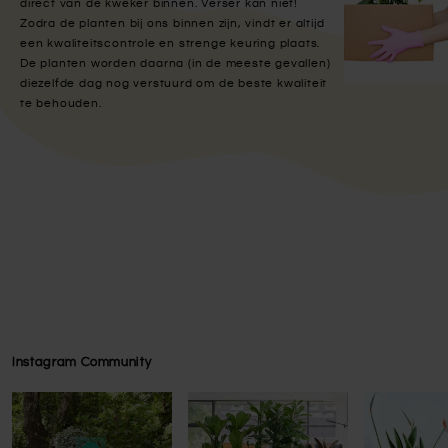
direct van de kweker binnen. Verser kan niet!
Zodra de planten bij ons binnen zijn, vindt er altijd
een kwaliteitscontrole en strenge keuring plaats.
De planten worden daarna (in de meeste gevallen)
diezelfde dag nog verstuurd om de beste kwaliteit
te behouden.
Instagram Community
Press to skip carousel
Press to skip carousel