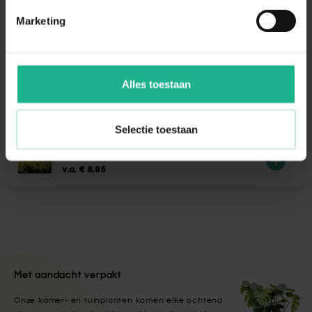
Marketing
Bio voeding bloeiende kamerplanten
€ 5,95
Alles toestaan
Eco-Style Promanal-R insectenspray
€ 21,95
Selectie toestaan
Hydrangea Silver Dollar
v.a.
€ 8,95
Met aandacht verpakt
Onze kamer- en tuinplanten komen elke ochtend