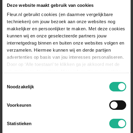
Deze website maakt gebruik van cookies
Bladkleur
Groen
Fleur.nl gebruikt cookies (en daarmee vergelijkbare
Vruchtdragend
Nee
technieken) om jouw bezoek aan onze websites nog
makkelijker en persoonlijker te maken. Met deze cookies
Standplaats
Halfschaduw
kunnen wij en onze geselecteerde partners jouw
De hortensia staat het liefst op een
internetgedrag binnen en buiten onze websites volgen en
half schaduw plek. Bij te weinig
verzamelen. Hiermee kunnen wij en derde partijen
Standplaats
zonlicht kan de plant slap worden en
advertenties op basis van jou interesses personaliseren.
omschrijving
de bloei beinvloeden. Teveel zonlicht
zal de bloei versnellen waardoor de
Door op ‘Alle toestaan’ te klikken ga je akkoord met de
plant sneller uitgebloeit is.
plaatsing van de cookies. Meer informatie over cookies
vind je in ons cookie overzicht. Zie ook
Toestemmingsselectie
De hortensia houdt van een vochtige
Bewateren
de
cookieverklaring op onze website.
Noodzakelijk
bodem, zowel in de volle grond als in
omschrijving
een sierp
Geschikt voor
Solitair (blikvanger)
Voorkeuren
Statistieken
Aanraders van
Fleur.nl