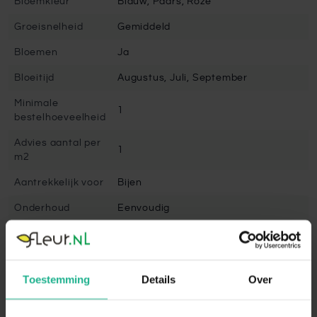
Bloemkleur
Blauw, Paars, Roze
Groeisnelheid
Gemiddeld
Bloemen
Ja
Bloeitijd
Augustus, Juli, September
Minimale
1
bestelhoeveelheid
Advies aantal per
1
m2
Aantrekkelijk voor
Bijen
Onderhoud
Eenvoudig
Snoeien
Nee
Volgroeide hoogte
125 cm
Toestemming
Details
Over
Winterhard
Redelijk winterhard
Bladbehoudend
Nee