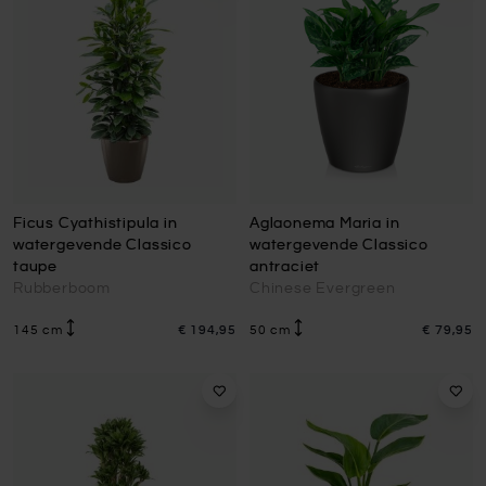
Ficus Cyathistipula in
Aglaonema Maria in
watergevende Classico
watergevende Classico
taupe
antraciet
Rubberboom
Chinese Evergreen
145 cm
€ 194,95
50 cm
€ 79,95