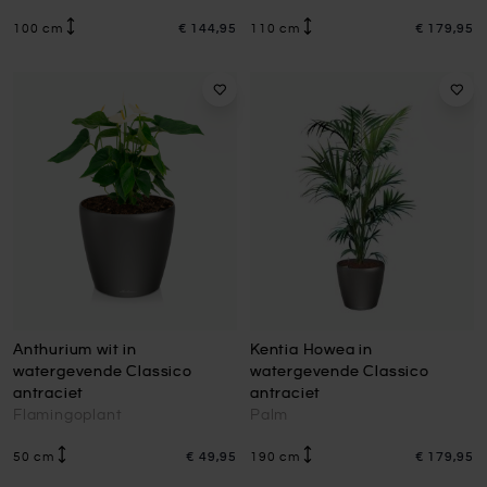
100 cm
€ 144,95
110 cm
€ 179,95
Anthurium wit in
Kentia Howea in
watergevende Classico
watergevende Classico
antraciet
antraciet
Flamingoplant
Palm
50 cm
€ 49,95
190 cm
€ 179,95