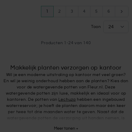
Pagina
U lees momenteel pagina
Pagina
Pagina
Pagina
Pagina
Pagina
Pagin
1
2
3
4
5
6
Toon
Producten
1
-
24
van
140
Makkelijk planten verzorgen op kantoor
Wil je een moderne uitstraling op kantoor met veel groen?
En wil je weinig onderhoud hebben aan de planten? Kies dan
voor de watergevende potten van Fleur.nl. Deze
watergevende potten zijn luxe, makkelijk en ideaal voor op
kantoren. De potten van
Lechuza
hebben een ingebouwd
waterreservoir; je hoeft de planten daarom maar één keer
per twee tot drie maanden water te geven. Naast dat de
watergevende potten de verzorging uit handen nemen, is
het ook nog eens extra handig voor een groot kantoor.
Meer tonen +
Meerdere mensen kunnen de planten verzorgen, je hoeft