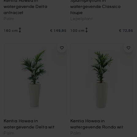
Kentia Howea in
Spathiphyllum in
watergevende Delta
watergevende Classico
antraciet
taupe
Palm
Lepelplant
160 cm
€ 149,95
100 cm
€ 72,95
Kentia Howea in
Kentia Howea in
watergevende Delta wit
watergevende Rondo wit
Palm
Palm