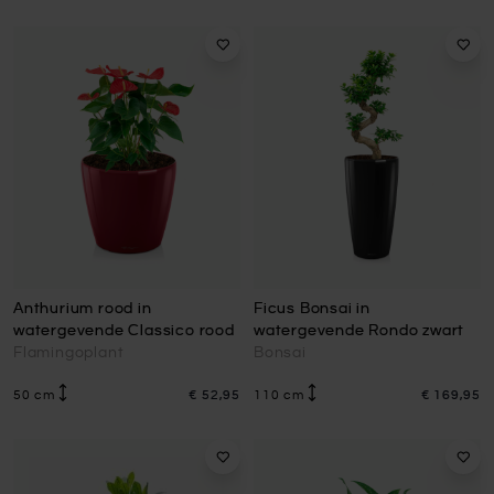
Anthurium rood in
Ficus Bonsai in
watergevende Classico rood
watergevende Rondo zwart
Flamingoplant
Bonsai
50 cm
€ 52,95
110 cm
€ 169,95