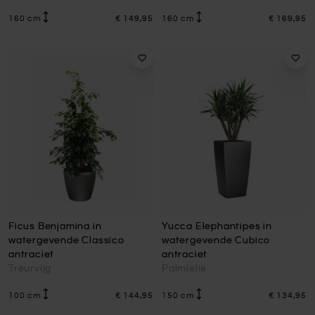
160 cm
€ 149,95
160 cm
€ 169,95
Ficus Benjamina in
Yucca Elephantipes in
watergevende Classico
watergevende Cubico
antraciet
antraciet
Treurvijg
Palmlelie
100 cm
€ 144,95
150 cm
€ 134,95