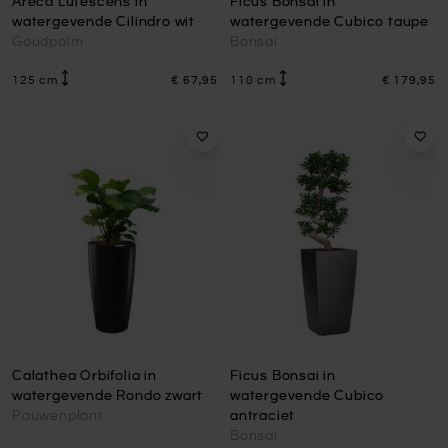
Areca Lutescens in
Ficus Bonsai in
watergevende Cilindro wit
watergevende Cubico taupe
Goudpalm
Bonsai
125 cm
€ 67,95
110 cm
€ 179,95
Calathea Orbifolia in
Ficus Bonsai in
watergevende Rondo zwart
watergevende Cubico
Pauwenplant
antraciet
Bonsai