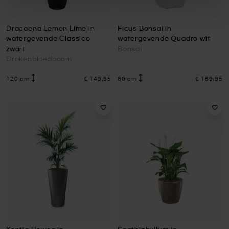
Dracaena Lemon Lime in
Ficus Bonsai in
watergevende Classico
watergevende Quadro wit
zwart
Bonsai
Drakenbloedboom
120 cm
€ 149,95
80 cm
€ 169,95