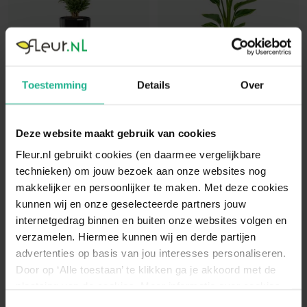
Toestemming
Details
Over
Dracaena Compacta in
Strelitzia Nicolai in
watergevende Rondo zwart
watergevende Classico
Drakenbloedboom
antraciet
Deze website maakt gebruik van cookies
Paradijsvogelplant
Fleur.nl gebruikt cookies (en daarmee vergelijkbare
technieken) om jouw bezoek aan onze websites nog
130 cm
€ 184,95
160 cm
€ 164,95
makkelijker en persoonlijker te maken. Met deze cookies
kunnen wij en onze geselecteerde partners jouw
internetgedrag binnen en buiten onze websites volgen en
verzamelen. Hiermee kunnen wij en derde partijen
advertenties op basis van jou interesses personaliseren.
Door op ‘Alle toestaan’ te klikken ga je akkoord met de
plaatsing van de cookies. Meer informatie over cookies
vind je in ons cookie overzicht. Zie ook