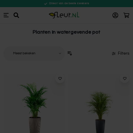
Direct van de beste kwekers
Win
Zoeken
Ga naar de inhoud
Planten in watergevende pot
Filters
Sorteer op