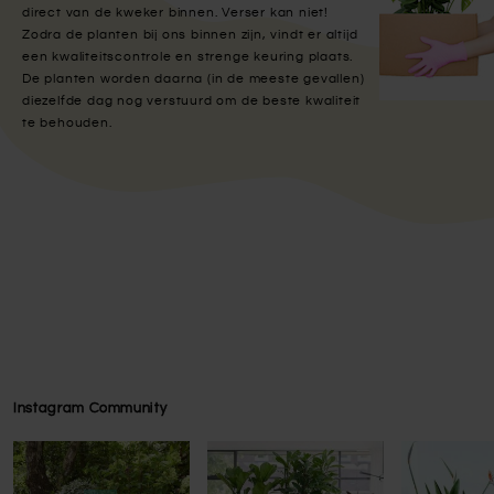
direct van de kweker binnen. Verser kan niet!
Zodra de planten bij ons binnen zijn, vindt er altijd
een kwaliteitscontrole en strenge keuring plaats.
De planten worden daarna (in de meeste gevallen)
diezelfde dag nog verstuurd om de beste kwaliteit
te behouden.
Instagram Community
Press to skip carousel
Press to skip carousel