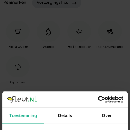
Kenmerken
Verzorgingstips
Pot ø 30cm
Weinig
Halfschaduw
Luchtzuiverend
Op stam
Specificaties
Toestemming
Details
Over
Standplaats
Halfschaduw
De Ficus staat graag op een plek met veel