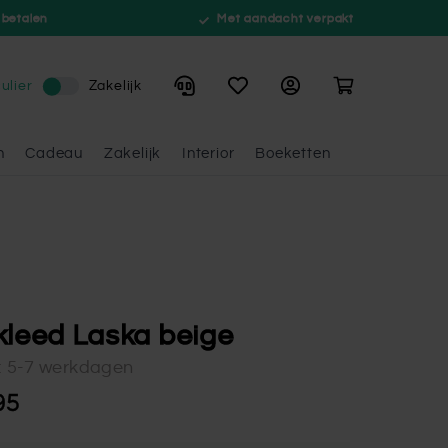
 betalen
Met aandacht verpakt
Winkelwagen
ulier
Zakelijk
n
Cadeau
Zakelijk
Interior
Boeketten
kleed Laska beige
d: 5-7 werkdagen
95