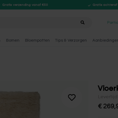
Gratis verzending vanaf €50
Gratis achteraf
hele winkel
Partic
n
Bomen
Bloempotten
Tips & Verzorgen
Aanbiedinge
Vloer
Levertij
€ 269,