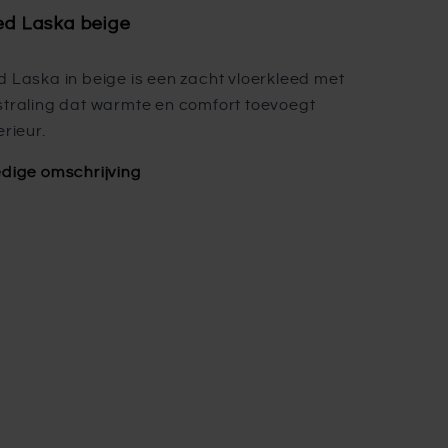
ed Laska beige
d Laska in beige is een zacht vloerkleed met
straling dat warmte en comfort toevoegt
erieur.
edige omschrijving