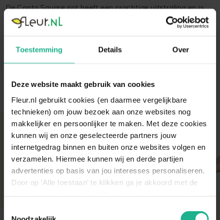
De Canto Square pot heeft een prachtige uitstraling en is
door het geavanceerde watergeefsysteem uitermate
geschikt voor op kantoor of gewoon thuis.
Toestemming
Details
Over
Lees volledige omschrijving
Deze website maakt gebruik van cookies
Fleur.nl gebruikt cookies (en daarmee vergelijkbare
technieken) om jouw bezoek aan onze websites nog
makkelijker en persoonlijker te maken. Met deze cookies
Met aandacht verpakt
kunnen wij en onze geselecteerde partners jouw
Onze kamer- en tuinplanten komen elke ochtend
internetgedrag binnen en buiten onze websites volgen en
direct van de kweker binnen. Verser kan niet!
verzamelen. Hiermee kunnen wij en derde partijen
Zodra de planten bij ons binnen zijn, vindt er altijd
advertenties op basis van jou interesses personaliseren.
een kwaliteitscontrole en strenge keuring plaats.
Door op ‘Alle toestaan’ te klikken ga je akkoord met de
De planten worden daarna (in de meeste gevallen)
plaatsing van de cookies. Meer informatie over cookies
diezelfde dag nog verstuurd om de beste kwaliteit
te behouden.
vind je in ons cookie overzicht. Zie ook
Toestemmingsselectie
de
cookieverklaring op onze website.
Noodzakelijk