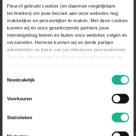
v.a.
€ 64,95
Fleur.nl gebruikt cookies (en daarmee vergelijkbare
technieken) om jouw bezoek aan onze websites nog
makkelijker en persoonlijker te maken. Met deze cookies
Jumilla vaas
kunnen wij en onze geselecteerde partners jouw
v.a.
€ 49,95
internetgedrag binnen en buiten onze websites volgen en
verzamelen. Hiermee kunnen wij en derde partijen
advertenties op basis van jou interesses personaliseren.
Cahors vaas geel
Door op ‘Alle toestaan’ te klikken ga je akkoord met de
v.a.
€ 47,95
plaatsing van de cookies. Meer informatie over cookies
vind je in ons cookie overzicht. Zie ook
Toestemmingsselectie
de
cookieverklaring op onze website.
Noodzakelijk
Voorkeuren
Met aandacht verpakt
Onze kamer- en tuinplanten komen elke ochtend
Statistieken
direct van de kweker binnen. Verser kan niet!
Zodra de planten bij ons binnen zijn, vindt er altijd
een kwaliteitscontrole en strenge keuring plaats.