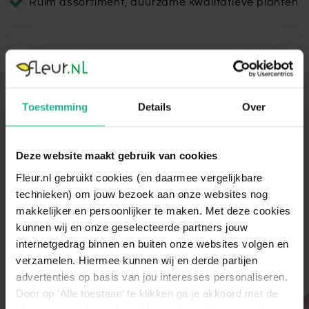
Ruim assortiment, duurzame kwalitatieve planten
Marly Bowl Oker
De Marly Bowl bloempot is handgemaakt van hoogwaardig
keramiek. De bloempotten zijn geglazuurd en hebben
Toestemming
Details
Over
daardoor een luxe uitstraling.
Lees volledige omschrijving
Deze website maakt gebruik van cookies
Fleur.nl gebruikt cookies (en daarmee vergelijkbare
technieken) om jouw bezoek aan onze websites nog
makkelijker en persoonlijker te maken. Met deze cookies
kunnen wij en onze geselecteerde partners jouw
internetgedrag binnen en buiten onze websites volgen en
Met aandacht verpakt
verzamelen. Hiermee kunnen wij en derde partijen
advertenties op basis van jou interesses personaliseren.
Onze kamer- en tuinplanten komen elke ochtend
direct van de kweker binnen. Verser kan niet!
Door op ‘Alle toestaan’ te klikken ga je akkoord met de
Zodra de planten bij ons binnen zijn, vindt er altijd