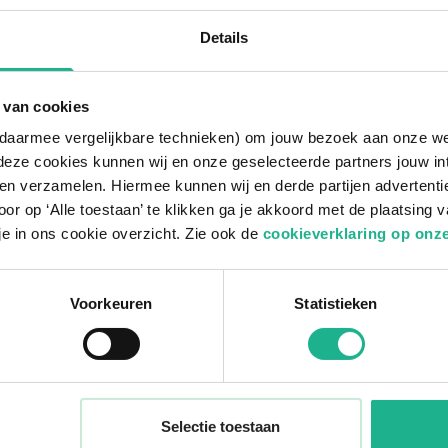
1. Vers van de kweker
Details
Onze kamer- en tuinplanten komen elke och
kan niet! Zodra de planten bij ons binnen zij
 van cookies
strenge keuring plaats. De planten worden 
n daarmee vergelijkbare technieken) om jouw bezoek aan onze w
dag nog verstuurd om de beste kwaliteit t
deze cookies kunnen wij en onze geselecteerde partners jouw in
en verzamelen. Hiermee kunnen wij en derde partijen advertenti
or op ‘Alle toestaan’ te klikken ga je akkoord met de plaatsing 
je in ons cookie overzicht. Zie ook de
cookieverklaring op onze
Voorkeuren
Statistieken
Selectie toestaan