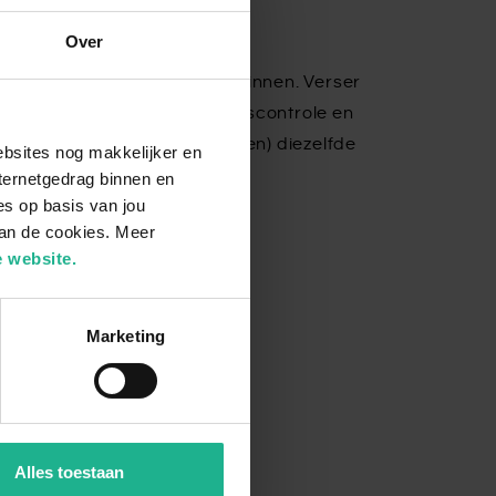
Over
tend direct van de kweker binnen. Verser
n, vindt er altijd een kwaliteitscontrole en
daarna (in de meeste gevallen) diezelfde
ebsites nog makkelijker en
e behouden.
ternetgedrag binnen en
es op basis van jou
van de cookies. Meer
 website.
Marketing
Alles toestaan