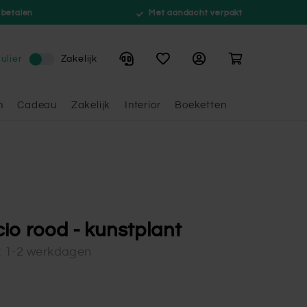
 betalen
Met aandacht verpakt
Winkelwagen
ulier
Zakelijk
n
Cadeau
Zakelijk
Interior
Boeketten
io rood - kunstplant
d: 1-2 werkdagen