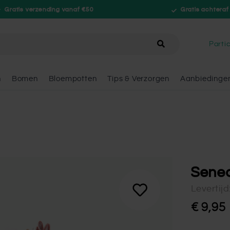
Gratis verzending vanaf €50
Gratis achteraf
hele winkel
Partic
n
Bomen
Bloempotten
Tips & Verzorgen
Aanbiedinge
Senec
Levertij
€ 9,95