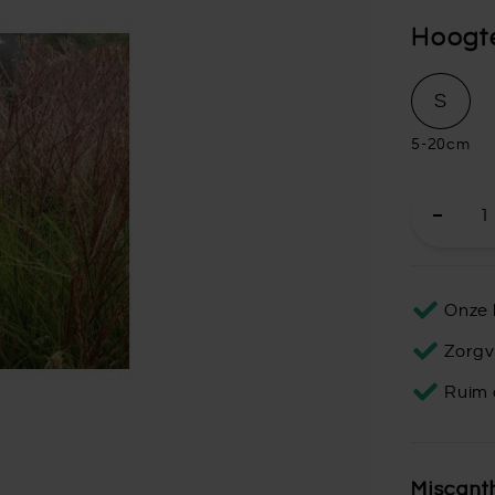
Hoogt
S
5-20cm
Onze 
Zorgv
Ruim 
Miscanth