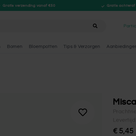
Gratis verzending vanaf €50
Gratis achteraf
hele winkel
Partic
n
Bomen
Bloempotten
Tips & Verzorgen
Aanbiedinge
Misca
Prachtri
Levertij
€ 5,45