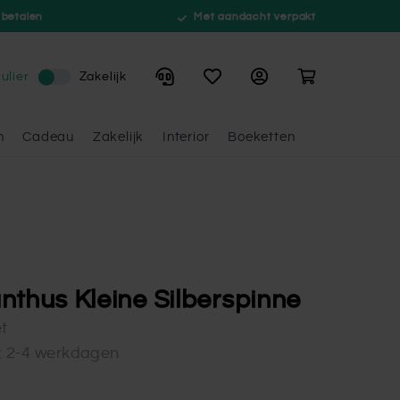
 betalen
Met aandacht verpakt
Winkelwagen
ulier
Zakelijk
n
Cadeau
Zakelijk
Interior
Boeketten
nthus Kleine Silberspinne
et
d: 2-4 werkdagen