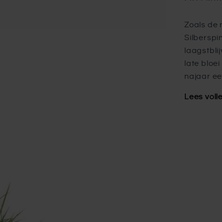
Zoals de 
Silberspin
laagstbli
late bloei
najaar een
Lees voll