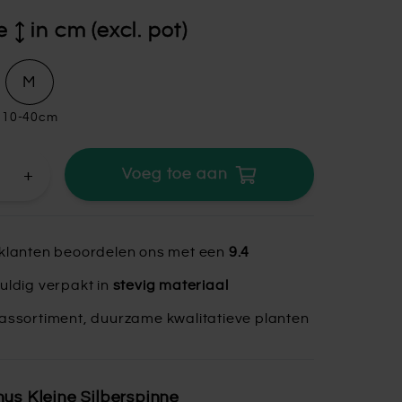
e
in cm (excl. pot)
M
10-40cm
+
Voeg toe aan
klanten beoordelen ons met een
9.4
uldig verpakt in
stevig materiaal
assortiment, duurzame kwalitatieve planten
us Kleine Silberspinne