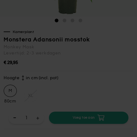
Kamerplant
Monstera Adansonii mosstok
Monkey Mask
Levertijd: 2-3 werkdagen
€ 29,95
Hoogte
in cm (incl. pot)
M
XL
80cm
+
Voeg toe aan