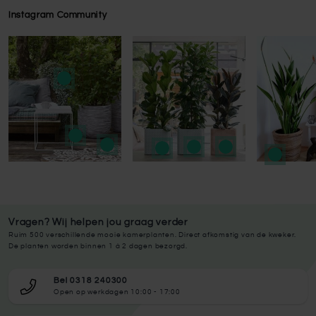
Instagram Community
Press to skip carousel
Press to skip carousel
Vragen? Wij helpen jou graag verder
Ruim 500 verschillende mooie kamerplanten. Direct afkomstig van de kweker.
De planten worden binnen 1 à 2 dagen bezorgd.
Bel 0318 240300
Open op werkdagen 10:00 - 17:00