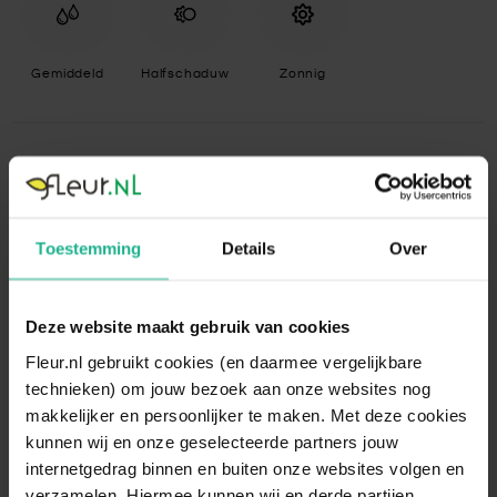
Gemiddeld
Halfschaduw
Zonnig
Specificaties
Standplaats
Halfschaduw, Zonnig
Toestemming
Details
Over
Zet de Monstera op een plek met
Standplaats
(half)schaduw met maximaal drie uur
omschrijving
direct zonlicht. Een plaats bij een raam op
het noorden is ideaal voor deze plant.
Deze website maakt gebruik van cookies
Fleur.nl gebruikt cookies (en daarmee vergelijkbare
Bewateren
Gemiddeld
technieken) om jouw bezoek aan onze websites nog
Houd de grond van de Monstera in de lente
makkelijker en persoonlijker te maken. Met deze cookies
en zomer altijd licht vochtig. Geef de plant
kunnen wij en onze geselecteerde partners jouw
echter niet teveel water, want daar is de
internetgedrag binnen en buiten onze websites volgen en
gatenplant gevoelig voor. Laat de grond
Bewateren
daarom eerst wat uitdrogen voordat u de
verzamelen. Hiermee kunnen wij en derde partijen