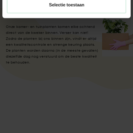
Selectie toestaan
Met aandacht verpakt
Onze kamer- en tuinplanten komen elke ochtend
direct van de kweker binnen. Verser kan niet!
Zodra de planten bij ons binnen zijn, vindt er altijd
een kwaliteitscontrole en strenge keuring plaats.
De planten worden daarna (in de meeste gevallen)
diezelfde dag nog verstuurd om de beste kwaliteit
te behouden.