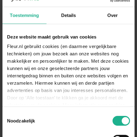
Toestemming
Details
Over
Pot ø 15cm
Weinig
Halfschaduw
Grote bladeren
Deze website maakt gebruik van cookies
Fleur.nl gebruikt cookies (en daarmee vergelijkbare
technieken) om jouw bezoek aan onze websites nog
Specificaties
makkelijker en persoonlijker te maken. Met deze cookies
kunnen wij en onze geselecteerde partners jouw
Standplaats
Halfschaduw
internetgedrag binnen en buiten onze websites volgen en
verzamelen. Hiermee kunnen wij en derde partijen
Zet de Murdannia op een zonnige en
Standplaats
warme plek. Vermijd echter de directe zon
advertenties op basis van jou interesses personaliseren.
omschrijving
die schadelijk kan zijn voor de plant.
Door op ‘Alle toestaan’ te klikken ga je akkoord met de
plaatsing van de cookies. Meer informatie over cookies
Bewateren
Weinig
vind je in ons cookie overzicht. Zie ook
Toestemmingsselectie
Geef de plant opnieuw water wanneer de
de
cookieverklaring op onze website.
Noodzakelijk
watermeter gedurende 4 dagen op
Bewateren
‘minimaal’ heeft gestaan. Het waterpeil
omschrijving
dient dan tot het streepje ‘optimaal’ te