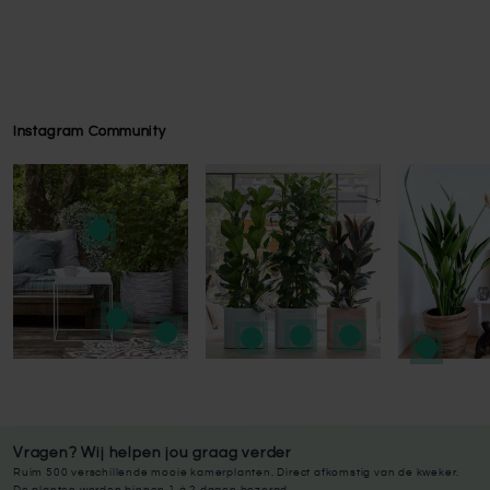
Instagram Community
Press to skip carousel
Press to skip carousel
Vragen? Wij helpen jou graag verder
Ruim 500 verschillende mooie kamerplanten. Direct afkomstig van de kweker.
De planten worden binnen 1 à 2 dagen bezorgd.