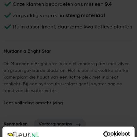
Onze klanten beoordelen ons met een
9.4
Zorgvuldig verpakt in
stevig materiaal
Ruim assortiment, duurzame kwalitatieve planten
Murdannia Bright Star
De Murdannia Bright star is een bijzondere plant met zilver
en groen gekleurde bladeren. Het is een makkelijke sterke
kamerplant die houdt van een lichte plek met indirect
zonlicht. Bij een hydrocultuurplant geef je water aan de
hand van de watermeter.
Lees volledige omschrijving
Kenmerken
Verzorgingstips